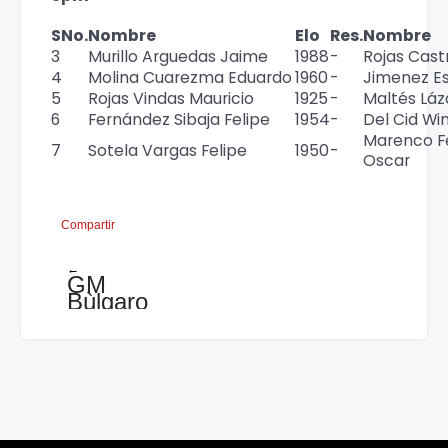
SNo.
Nombre
Elo
Res.
Nombre
3
Murillo Arguedas Jaime
1988
-
Rojas Cast
4
Molina Cuarezma Eduardo
1960
-
Jimenez Es
5
Rojas Vindas Mauricio
1925
-
Maltés Láz
6
Fernández Sibaja Felipe
1954
-
Del Cid Wi
Marenco F
7
Sotela Vargas Felipe
1950
-
Oscar
Compartir
←
GM
Bùlgaro
Cheparinov
lìder
a
falta
de
una
ronda
de