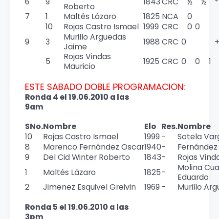
6
9
1843
CRC
½
½
*
Roberto
7
1
Maltés Lázaro
1825
NCA
0
10
Rojas Castro Ismael
1999
CRC
0
0
Murillo Arguedas
9
3
1988
CRC
0
Jaime
Rojas Vindas
5
1925
CRC
0
0
1
Mauricio
ESTE SABADO DOBLE PROGRAMACION:
Ronda 4 el 19.06.2010 a las
9am
SNo.
Nombre
Elo
Res.
Nombre
10
Rojas Castro Ismael
1999
-
Sotela Var
8
Marenco Fernández Oscar
1940
-
Fernández 
9
Del Cid Winter Roberto
1843
-
Rojas Vind
Molina Cu
1
Maltés Lázaro
1825
-
Eduardo
2
Jimenez Esquivel Greivin
1969
-
Murillo Ar
Ronda 5 el 19.06.2010 a las
3pm