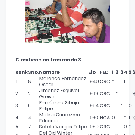
Clasificación tras ronda 3
Rank
SNo.
Nombre
Elo
FED
1
2
3
4
5
Marenco Fernández
1
8
1940
CRC
*
1
Oscar
Jimenez Esquivel
2
2
1969
CRC
*
Greivin
Fernández Sibaja
3
6
1954
CRC
*
0
Felipe
Molina Cuarezma
4
4
1960
NCA
0
*
1
Eduardo
5
7
Sotela Vargas Felipe
1950
CRC
1
0
*
Del Cid Winter