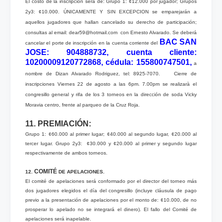
El costo de la inscripción será de: Grupo 1: ¢12.000 por jugador; Grupos
2y3: ¢10.000. ÚNICAMENTE Y SIN EXCEPCION se emparejarán a
aquellos jugadores que hallan cancelado su derecho de participación;
consultas al email: dear59@hotmail.com con Ernesto Alvarado. Se deberá
BAC SAN
cancelar el porte de inscripción en la cuenta corriente del
JOSE: 904888732, cuenta cliente:
10200009120772868, cédula: 155800747501,
a
nombre de Dizan Alvarado Rodriguez, tel: 8925-7070. Cierre de
inscripciones Viernes 22 de agosto a las 6pm. 7.00pm se realizarà el
congresillo general y rifa de los 3 torneos en la dirección de soda Vicky
Moravia centro, frente al parqueo de la Cruz Roja.
11. PREMIACIÓN:
Grupo 1: ¢60.000 al primer lugar; ¢40.000 al segundo lugar, ¢20.000 al
tercer lugar. Grupo 2y3: ¢30.000 y ¢20.000 al primer y segundo lugar
respectivamente de ambos torneos.
COMITÉ
12.
DE APELACIONES.
El comité de apelaciones será conformado por el director del torneo más
dos jugadores elegidos el día del congresillo (incluye cláusula de pago
previo a la presentación de apelaciones por el monto de: ¢10.000, de no
prosperar lo apelado no se integrará el dinero). El fallo del Comité de
apelaciones será inapelable.