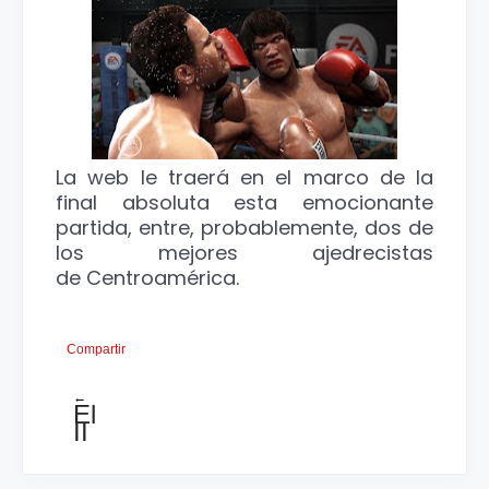
La web le traerá en el marco de la
final absoluta esta emocionante
partida, entre, probablemente, dos de
los mejores ajedrecistas
de Centroamérica.
Compartir
←
El
II
Open
de
Panamà