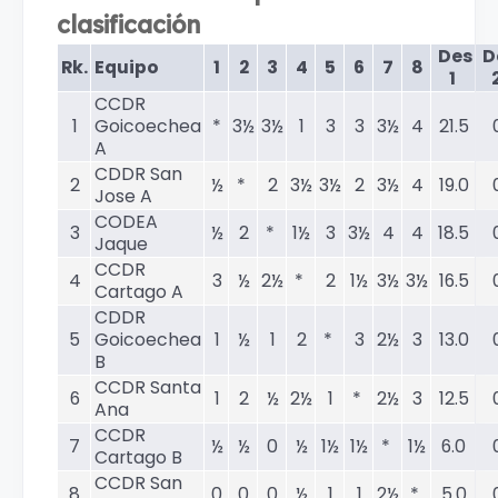
clasificación
Des
D
Rk.
Equipo
1
2
3
4
5
6
7
8
1
CCDR
1
Goicoechea
*
3½
3½
1
3
3
3½
4
21.5
A
CDDR San
2
½
*
2
3½
3½
2
3½
4
19.0
Jose A
CODEA
3
½
2
*
1½
3
3½
4
4
18.5
Jaque
CCDR
4
3
½
2½
*
2
1½
3½
3½
16.5
Cartago A
CDDR
5
Goicoechea
1
½
1
2
*
3
2½
3
13.0
B
CCDR Santa
6
1
2
½
2½
1
*
2½
3
12.5
Ana
CCDR
7
½
½
0
½
1½
1½
*
1½
6.0
Cartago B
CCDR San
8
0
0
0
½
1
1
2½
*
5.0