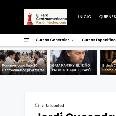
INICIO
QUIENE
Cursos Generales
Cursos Específico
Panamericano Sub-20:
GATA KAMSKY: EL NIÑO
British 
Centroamérica pisa fuerte.
PRODIGIO QUE ESCAPÓ
Champio
DOS VECES!
líderes 
decisiv
Unlabelled