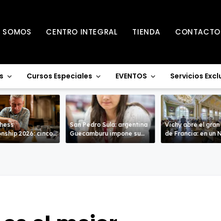
S SOMOS
CENTRO INTEGRAL
TIENDA
CONTACTO
s
Cursos Especiales
EVENTOS
Servicios Excl
Chess
San Pedro Sula: argentina
Vichy abre el gran
nship 2026: cinco
Guecamburu impone su
de Francia: en un Nacional
entran en la recta
poderío.
de alto nivel
a de Warwick