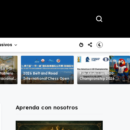
usivos
 tablero
2026 Belt and Road
Pan American U-20
International Chess Open
Championship 2026
Aprenda con nosotros