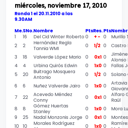
miércoles, noviembre 17, 2010
Ronda 1 el 20.11.2010 a las
9.30AM
Me.
SNo.
Nombre
Pts
Res.
Pts
Nombr
1
16
Del Cid Winter Roberto
0
+ -
0
Murillo T
Hernández Regla
2
2
0
1/2
0
Castro 
Tannia WMI
Jiméne
3
18
Valverde López Mario
0
0x1
0
Alonso
4
4
Urbina Quirós Edwin
0
1x0
0
Fallas J
Buitrago Mosquera
5
20
0
1/2
0
Solano 
Antonio
Artavi
6
6
Nuñez Valverde Jairo
0
1x0
0
Giovan
Acevedo Méndez
Alfaro 
7
22
0
0x1
0
Conny
Raúl
Gómez Huertas
8
8
0
1x0
0
Mora Lu
Stanley
9
25
Nadal Monzonis Jorge
0
0x1
0
Montes
Morales Rodríguez
Ramíre
10
10
0
1x0
0