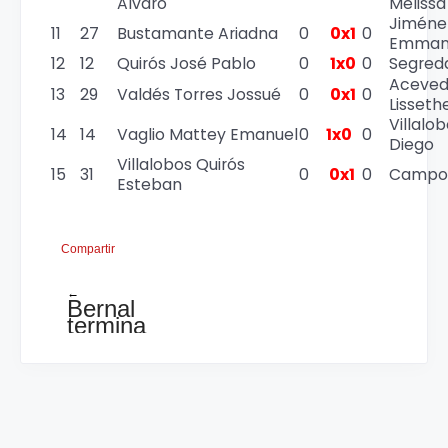
Alvaro
Melissa
Jiméne
11
27
Bustamante Ariadna
0
0x1
0
Emman
12
12
Quirós José Pablo
0
1x0
0
Segred
Aceved
13
29
Valdés Torres Jossué
0
0x1
0
Lisseth
Villalo
14
14
Vaglio Mattey Emanuel
0
1x0
0
Diego
Villalobos Quirós
15
31
0
0x1
0
Campos
Esteban
Compartir
←
Bernal
termina
invicto
en
el
Iberoamericano,
el
rendimiento
no