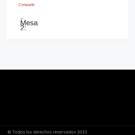
Compartir
←
Mesa
2:
MF
Pedro
Morales.CUB.
vrs
MN
Rommel
Castillo.
NCA.
© Todos los derechos reservados 2023