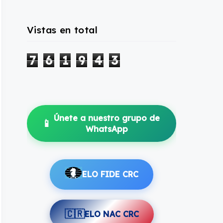
Vistas en total
7
6
1
9
4
3
Únete a nuestro grupo de
📱
WhatsApp
ELO FIDE CRC
🇨🇷
ELO NAC CRC