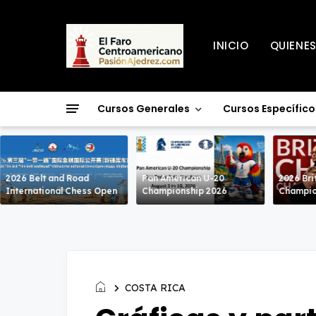
INICIO
QUIENE
Cursos Generales
Cursos Específico
2026 Belt and Road
Pan American U-20
2026 Bri
International Chess Open
Championship 2026
Champio
COSTA RICA