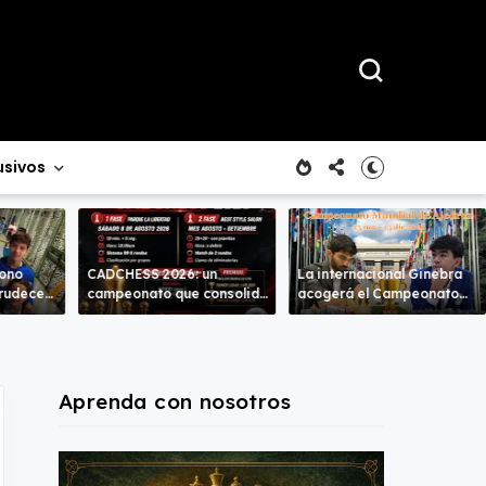
usivos
rono
CADCHESS 2026: un
La internacional Ginebra
crudece
campeonato que consolida
acogerá el Campeonato
mbas
una nueva tradición en el
del Mundo
ajedrez costarricense
Aprenda con nosotros