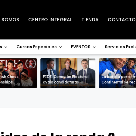
S SOMOS
CENTRO INTEGRAL
TIENDA
CONTACTO
s
Cursos Especiales
EVENTOS
Servicios Excl
tish Chess
FIDE: Comisión Electoral
La batalla por el t
nships
avala candidaturas
Continental se re
en la Sub-18 en a
ramas.