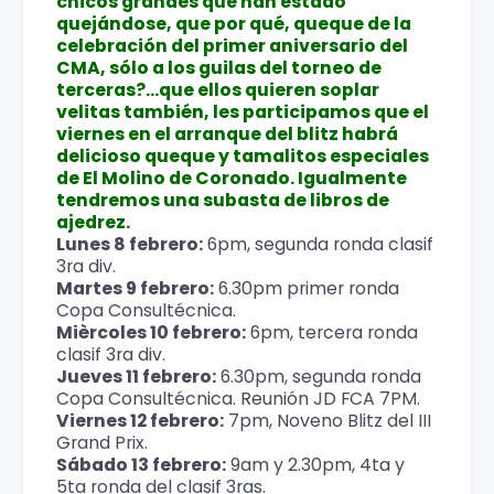
chicos grandes que han estado
quejándose, que por qué, queque de la
celebración del primer aniversario del
CMA, sólo a los guilas del torneo de
terceras?...que ellos quieren soplar
velitas también, les participamos que el
viernes en el arranque del blitz habrá
delicioso queque y tamalitos especiales
de El Molino de Coronado. Igualmente
tendremos una subasta de libros de
ajedrez.
Lunes 8 febrero:
6pm, segunda ronda clasif
3ra div.
Martes 9 febrero:
6.30pm primer ronda
Copa Consultécnica.
Mièrcoles 10 febrero:
6pm, tercera ronda
clasif 3ra div.
Jueves 11 febrero:
6.30pm, segunda ronda
Copa Consultécnica. Reunión JD FCA 7PM.
Viernes 12 febrero:
7pm, Noveno Blitz del III
Grand Prix.
Sábado 13 febrero:
9am y 2.30pm, 4ta y
5ta ronda del clasif 3ras.