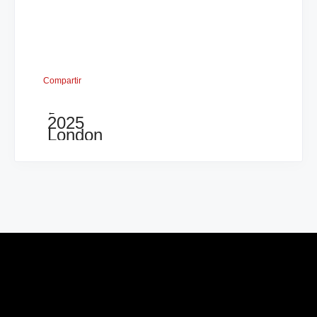
Compartir
←
2025
London
Chess
Classic
|
Elite
|
Ronda
4