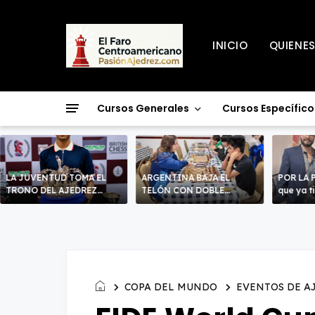
INICIO
QUIENE
Cursos Generales
Cursos Específico
LA JUVENTUD TOMA EL
ARGENTINA BAJA EL
POR LA P
TRONO DEL AJEDREZ
TELÓN CON DOBLE
que ya t
BRITÁNICO.
CORONA PANAMERICANA
propia.
EN SAN PEDRO SULA.
COPA DEL MUNDO
EVENTOS DE A