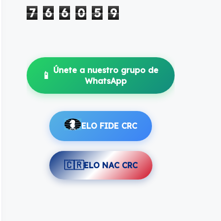
7
6
6
0
5
9
Únete a nuestro grupo de
📱
WhatsApp
ELO FIDE CRC
🇨🇷
ELO NAC CRC