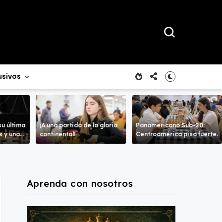
usivos
u última
¡A una partida de la gloria
Panamericano Sub-20:
es y una
continental!
Centroamérica pisa fuerte.
n juego.
Aprenda con nosotros