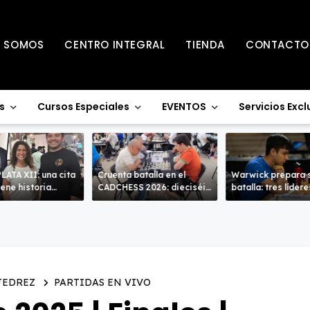
S SOMOS
CENTRO INTEGRAL
TIENDA
CONTACTO
s
Cursos Especiales
EVENTOS
Servicios Excl
LATA XII: una cita
Cruenta batalla en el
Warwick prepara s
iene historia
CADCHESS 2026: dieciséis
batalla: tres líder
sobrevivientes.
corona británica e
JEDREZ
PARTIDAS EN VIVO