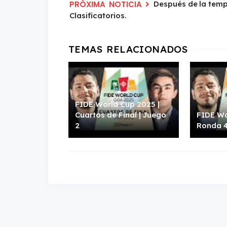
Después de la tempe
Clasificatorios.
FIDE World Cup 2025 |
Cuartos de Final | Juego
FIDE Wo
2
Ronda 4