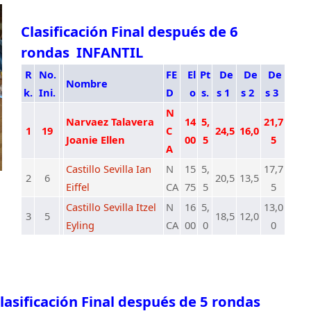
Clasificación Final después de 6
rondas INFANTIL
R
No.
FE
El
Pt
De
De
De
Nombre
k.
Ini.
D
o
s.
s 1
s 2
s 3
N
Narvaez Talavera
14
5,
21,7
1
19
C
24,5
16,0
Joanie Ellen
00
5
5
A
Castillo Sevilla Ian
N
15
5,
17,7
2
6
20,5
13,5
Eiffel
CA
75
5
5
Castillo Sevilla Itzel
N
16
5,
13,0
3
5
18,5
12,0
Eyling
CA
00
0
0
lasificación Final después de 5 rondas