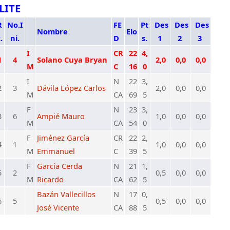
LITE
R
No.I
FE
Pt
Des
Des
Des
Nombre
Elo
.
ni.
D
s.
1
2
3
I
CR
22
4,
1
4
Solano Cuya Bryan
2,0
0,0
0,0
M
C
16
0
I
N
22
3,
2
3
Dávila López Carlos
2,0
0,0
0,0
M
CA
69
5
F
N
23
3,
3
6
Ampié Mauro
1,0
0,0
0,0
M
CA
54
0
F
Jiménez García
CR
22
2,
4
1
1,0
0,0
0,0
M
Emmanuel
C
39
5
F
García Cerda
N
21
1,
5
2
0,5
0,0
0,0
M
Ricardo
CA
62
5
Bazán Vallecillos
N
17
0,
6
5
0,5
0,0
0,0
José Vicente
CA
88
5