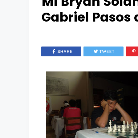
MI Bryan Solan
Gabriel Pasos
SHARE
TWEET