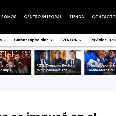
S SOMOS
CENTRO INTEGRAL
TIENDA
CONTACTO
s
Cursos Especiales
EVENTOS
Servicios Excl
tish Chess
FIDE: Comisión Electoral
La batalla por el t
nships
avala candidaturas
Continental se re
en la Sub-18 en a
ramas.