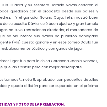
o Luis Cuadra y su tesorero Horacio Navas cerraron el
todos quedaron con el propósito desde sus países y
ajedrez. Y el ganador Solano Cuya, feliz, mostró buen
de su escolta Dávila lució buen ajedrez y gran temple
ugar, no tuvo tentaciones alrededor, ni mercaderes de
e se vió inferior sus rivales no pudieron doblegarlo
gente (MIs) cuesta ganarle y en este torneo Dávila fue
o, resbalosamente táctico y con ganas de jugar.
l primer lugar fue para la chica Caraceña Joanie Narvaez,
aje que Ian Castillo pero con mejor desempate.
os torneos?....nota 9, aprobado, con pequeños detalles
cido y queda el listón para ser superado en el próximo
IDAS Y FOTOS DE LA PREMIACION.