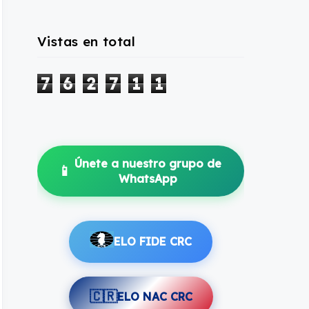
Vistas en total
7
6
2
7
1
1
Únete a nuestro grupo de
📱
WhatsApp
ELO FIDE CRC
🇨🇷
ELO NAC CRC