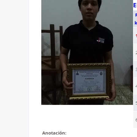
E
k
Anotación: