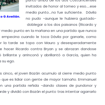
punto arriba de los dos Costarricenses
invitados de honor al torneo y eso.....ese
medio punto....no fue suficiente. Dávila
o G Avellán.
no pudo -aunque le hubiera gustado-
doblegar a los dos paisanos (Ricardo y
ar medio punto en la mañana en una partida que nunca
e empecina cuando le toca Dávila por ganarle, como
Por la tarde se topa con Mauro y desesperadamente
e hacer Ricardo contra Bryan y se abrazan dandose
brillante y arrinconó y abrillantó a García, quien ha
a su ego.
 los cinco, el joven Bazán acumulo al cierre medio punto
 que es lidiar con gente de mayor tamaño. Emmanuel
en una partida reñida -dando clases de pundonor y
rde y dividió con Bazán el punto tras intentar agarrarlo