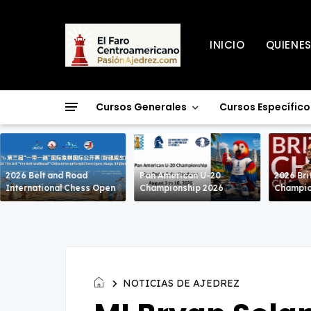
INICIO
QUIENE
Cursos Generales
Cursos Específico
2026 Belt and Road
Pan American U-20
2026 Bri
International Chess Open
Championship 2026
Champio
NOTICIAS DE AJEDREZ