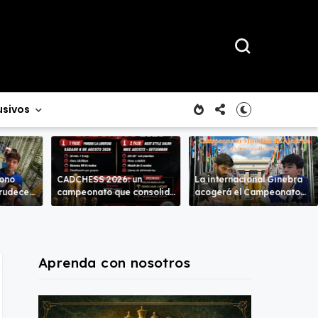
usivos
rono
CADCHESS 2026: un
La internacional Ginebra
crudece
campeonato que consolida
acogerá el Campeonato
mbas
una nueva tradición en el
del Mundo
ajedrez costarricense
Aprenda con nosotros