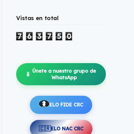
Vistas en total
7
6
3
7
5
0
Únete a nuestro grupo de
📱
WhatsApp
ELO FIDE CRC
🇨🇷
ELO NAC CRC