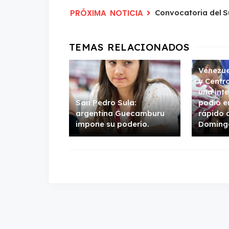
Convocatoria del 
Venezue
y Centr
una inte
San Pedro Sula:
podio e
argentina Guecamburu
rápido 
impone su poderío.
Doming