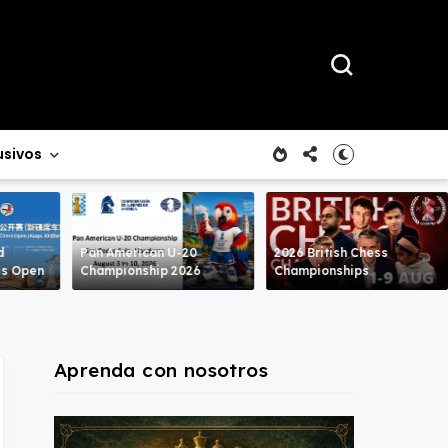
usivos
d
Pan American U-20
2026 British Chess
ss Open
Championship 2026
Championships
Aprenda con nosotros