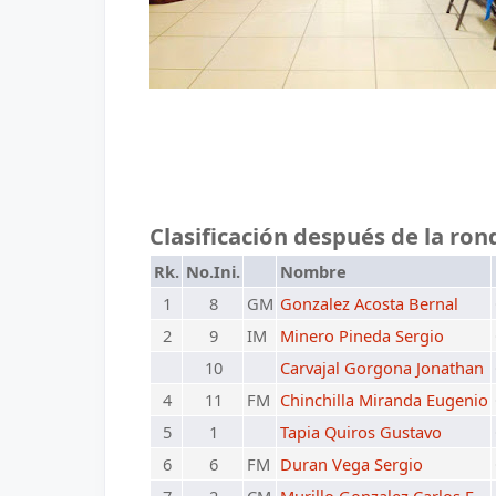
Clasificación después de la ron
Rk.
No.Ini.
Nombre
1
8
GM
Gonzalez Acosta Bernal
2
9
IM
Minero Pineda Sergio
10
Carvajal Gorgona Jonathan
4
11
FM
Chinchilla Miranda Eugenio
5
1
Tapia Quiros Gustavo
6
6
FM
Duran Vega Sergio