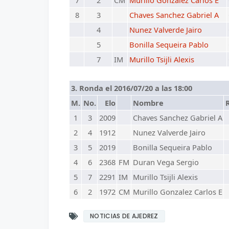
7
2
CM
Murillo Gonzalez Carlos E
8
3
Chaves Sanchez Gabriel A
4
Nunez Valverde Jairo
5
Bonilla Sequeira Pablo
7
IM
Murillo Tsijli Alexis
3. Ronda el 2016/07/20 a las 18:00
M.
No.
Elo
Nombre
1
3
2009
Chaves Sanchez Gabriel A
2
4
1912
Nunez Valverde Jairo
3
5
2019
Bonilla Sequeira Pablo
4
6
2368
FM
Duran Vega Sergio
5
7
2291
IM
Murillo Tsijli Alexis
6
2
1972
CM
Murillo Gonzalez Carlos E
NOTICIAS DE AJEDREZ