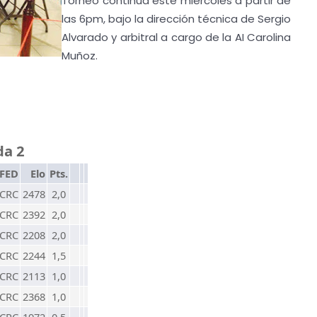
Torneo continúa este miércoles a partir de
las 6pm, bajo la dirección técnica de Sergio
Alvarado y arbitral a cargo de la AI Carolina
Muñoz.
da 2
FED
Elo
Pts.
CRC
2478
2,0
CRC
2392
2,0
CRC
2208
2,0
CRC
2244
1,5
CRC
2113
1,0
CRC
2368
1,0