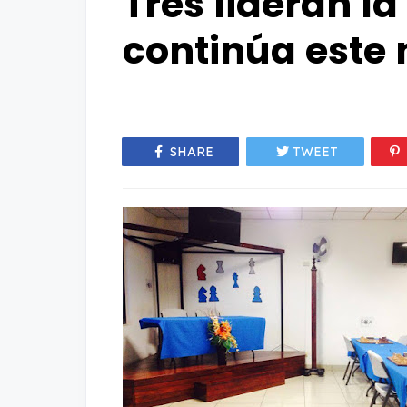
Tres lideran la
continúa este 
SHARE
TWEET