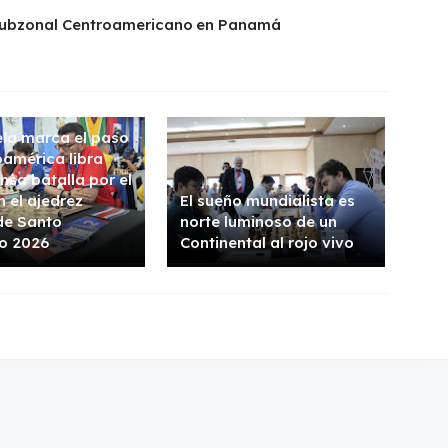
Subzonal Centroamericano en Panamá
la marca el paso
oamérica libra
nsa batalla por el
n el ajedrez
El sueño mundialista es
de Santo
norte luminoso de un
o 2026
Continental al rojo vivo