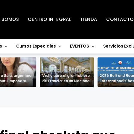
S SOMOS
CENTRO INTEGRAL
TIENDA
CONTACTO
s
Cursos Especiales
EVENTOS
Servicios Excl
o Sula: argentina
Vichy abre el gran tablero
2026 Belt and Roa
uru impone su
de Francia: en un Nacional
International Che
de alto nivel