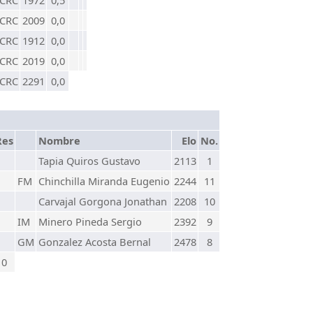
CRC
1972
0,5
CRC
2009
0,0
CRC
1912
0,0
CRC
2019
0,0
CRC
2291
0,0
Res
Nombre
Elo
No.
Tapia Quiros Gustavo
2113
1
FM
Chinchilla Miranda Eugenio
2244
11
Carvajal Gorgona Jonathan
2208
10
IM
Minero Pineda Sergio
2392
9
GM
Gonzalez Acosta Bernal
2478
8
0