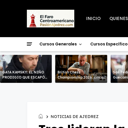
INICIO
QUIENE
Cursos Generales
Cursos Específico
GATA KAMSKY: EL NIÑO
British Chess
San Pedr
PRODIGIO QUE ESCAPÓ
Championship 2026: cinco
Guecamb
DOS VECES!
líderes entran en la recta
poderío.
decisiva de Warwick
NOTICIAS DE AJEDREZ