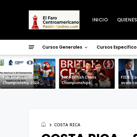
INICIO
QUIENE
Cursos Generales
Cursos Específico
Pan American U-20
2026 British Chess
FIDE: Co
Championship 2026
Championships
avala c
COSTA RICA