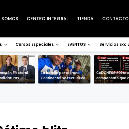
S SOMOS
CENTRO INTEGRAL
TIENDA
CONTACTO
s
Cursos Especiales
EVENTOS
Servicios Excl
misión Electoral
La batalla por el trono
CADCHESS 2026: u
andidaturas
Continental se recrudece
campeonato que c
en la Sub-18 en ambas
una nueva tradició
ramas.
ajedrez costarric