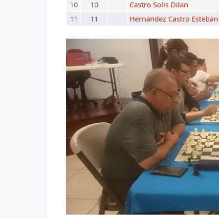
10
10
Castro Solis Dilan
11
11
Hernandez Castro Esteban