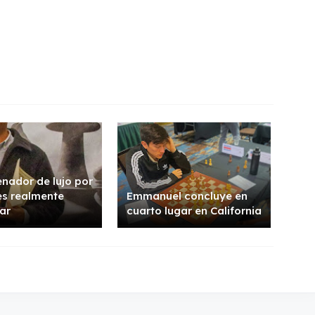
enador de lujo por
res realmente
Emmanuel concluye en
ar
cuarto lugar en California