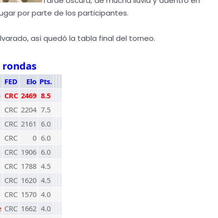
Tarde oscura, de mucha lluvia y adentro en
ugar por parte de los participantes.
lvarado, así quedó la tabla final del torneo.
9 rondas
FED
Elo
Pts.
o
CRC
2469
8.5
CRC
2204
7.5
CRC
2161
6.0
CRC
0
6.0
CRC
1906
6.0
CRC
1788
4.5
CRC
1620
4.5
CRC
1570
4.0
e
CRC
1662
4.0