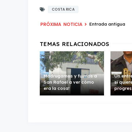
COSTA RICA
Entrada antigua
Madrugamos y fuimos a
Un entr
San Rafael a ver cómo
si quie
era la cosa!
progres