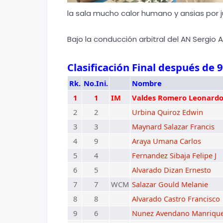
la sala mucho calor humano y ansias por j
Bajo la conducción arbitral del AN Sergio A
Clasificación Final después de 
Rk.
No.Ini.
Nombre
1
1
IM
Valdes Romero Leonard
2
2
Urbina Quiroz Edwin
3
3
Maynard Salazar Francis
4
9
Araya Umana Carlos
5
4
Fernandez Sibaja Felipe J
6
5
Alvarado Dizan Ernesto
7
7
WCM
Salazar Gould Melanie
8
8
Alvarado Castro Francisco
9
6
Nunez Avendano Manriqu