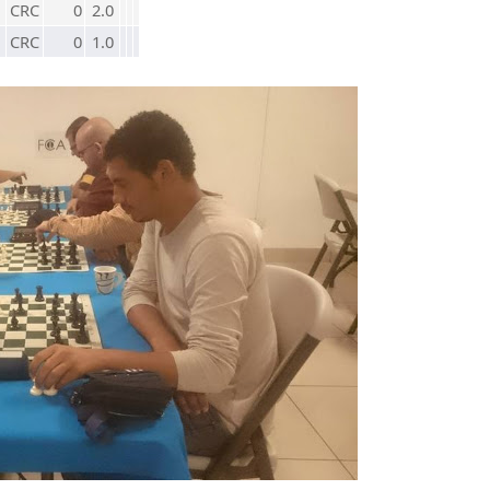
CRC
0
2.0
CRC
0
1.0