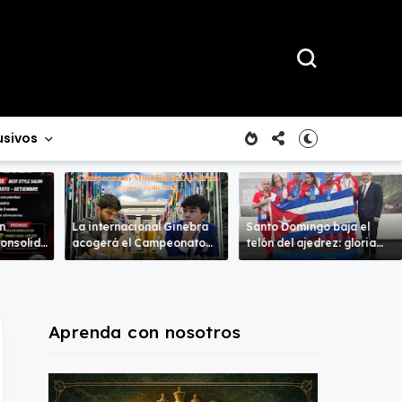
usivos
n
La internacional Ginebra
Santo Domingo baja el
onsolida
acogerá el Campeonato
telón del ajedrez: gloria
n en el
del Mundo
para unos, profundas
ense
lecciones para otros.
Aprenda con nosotros