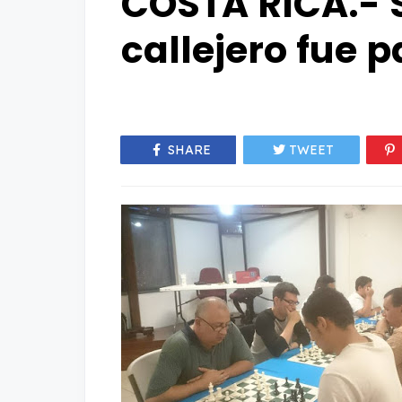
COSTA RICA.- S
callejero fue 
SHARE
TWEET