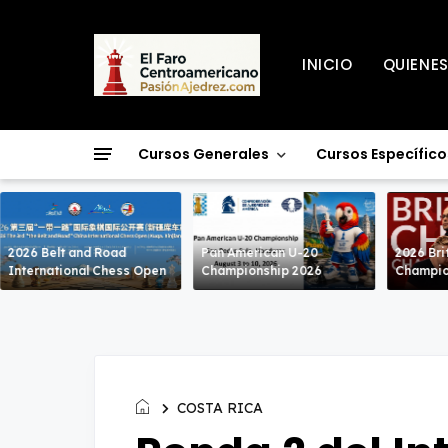
INICIO
QUIENE
Cursos Generales
Cursos Específico
2026 Belt and Road
Pan American U-20
2026 Bri
International Chess Open
Championship 2026
Champio
COSTA RICA