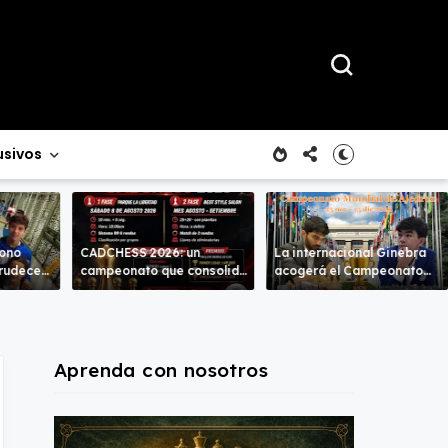
usivos
rono
CADCHESS 2026: un
La internacional Ginebra
crudece
campeonato que consolida
acogerá el Campeonato
mbas
una nueva tradición en el
del Mundo
ajedrez costarricense
Aprenda con nosotros