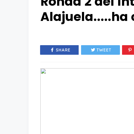
Ronda 2 del In
Alajuela.....ha
SHARE
TWEET