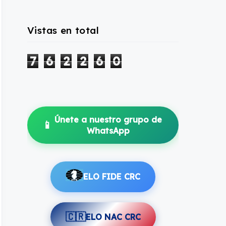
Vistas en total
7
6
2
2
6
0
Únete a nuestro grupo de
📱
WhatsApp
ELO FIDE CRC
🇨🇷
ELO NAC CRC