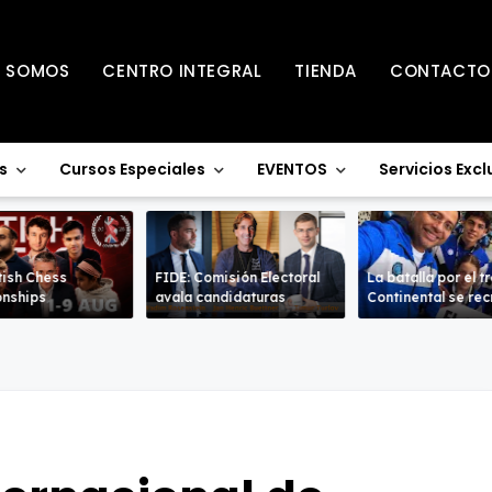
S SOMOS
CENTRO INTEGRAL
TIENDA
CONTACTO
s
Cursos Especiales
EVENTOS
Servicios Excl
tish Chess
FIDE: Comisión Electoral
La batalla por el t
nships
avala candidaturas
Continental se re
en la Sub-18 en a
ramas.