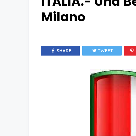
ITALIA.- Una B
Milano
SHARE
TWEET