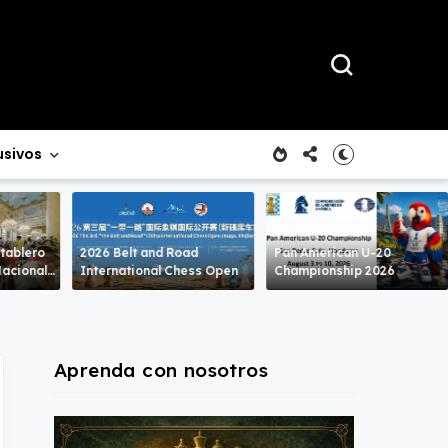
usivos
 tablero
2026 Belt and Road
Pan American U-20
International Chess Open
Championship 2026
Aprenda con nosotros