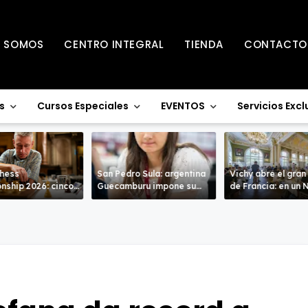
S SOMOS
CENTRO INTEGRAL
TIENDA
CONTACTO
s
Cursos Especiales
EVENTOS
Servicios Excl
Chess
San Pedro Sula: argentina
Vichy abre el gran
nship 2026: cinco
Guecamburu impone su
de Francia: en un Nacional
entran en la recta
poderío.
de alto nivel
a de Warwick