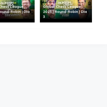
Chess League
Global Chess League
Round-Robin | Día
2025 | Round-Robin | Día
3