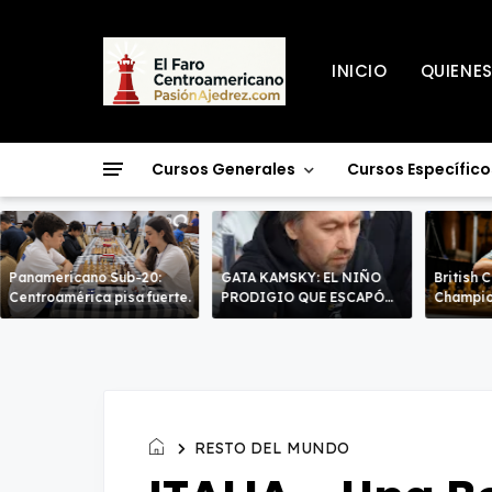
INICIO
QUIENE
Cursos Generales
Cursos Específico
Panamericano Sub-20:
GATA KAMSKY: EL NIÑO
British 
Centroamérica pisa fuerte.
PRODIGIO QUE ESCAPÓ
Champio
DOS VECES!
líderes 
decisiv
RESTO DEL MUNDO