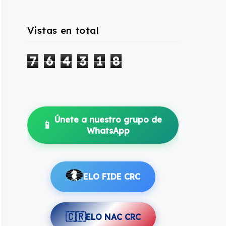
Vistas en total
7
6
4
3
1
8
Únete a nuestro grupo de
📱
WhatsApp
ELO FIDE CRC
🇨🇷
ELO NAC CRC