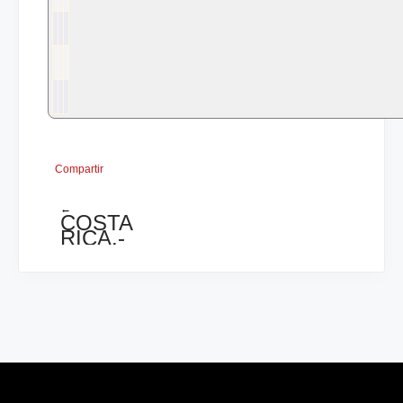
Compartir
←
COSTA
RICA.-
Convocatoria
Torneo
Magistral
Mikhail
Tal