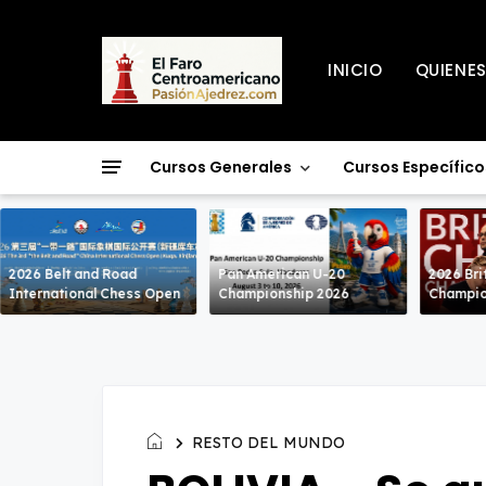
INICIO
QUIENE
Cursos Generales
Cursos Específico
2026 Belt and Road
Pan American U-20
2026 Bri
International Chess Open
Championship 2026
Champio
RESTO DEL MUNDO