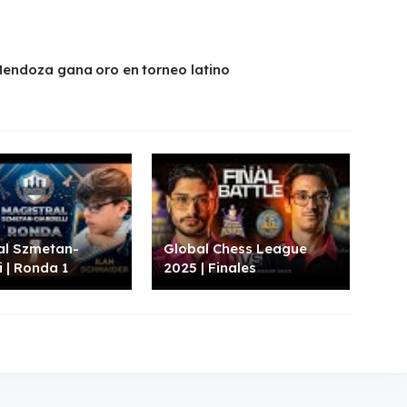
endoza gana oro en torneo latino
al Szmetan-
Global Chess League
i | Ronda 1
2025 | Finales