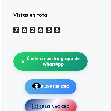
Vistas en total
7
6
2
6
3
8
Únete a nuestro grupo de
📱
WhatsApp
ELO FIDE CRC
🇨🇷
ELO NAC CRC