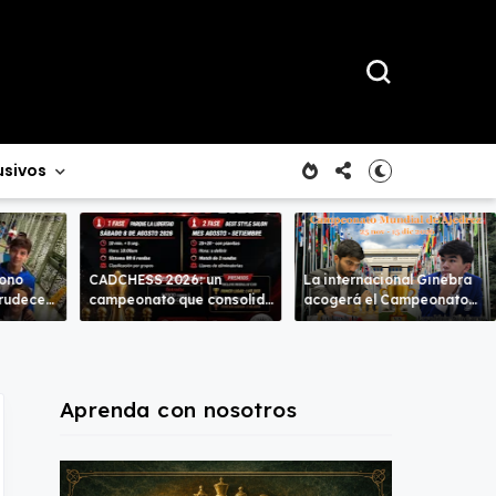
usivos
rono
CADCHESS 2026: un
La internacional Ginebra
crudece
campeonato que consolida
acogerá el Campeonato
mbas
una nueva tradición en el
del Mundo
ajedrez costarricense
Aprenda con nosotros