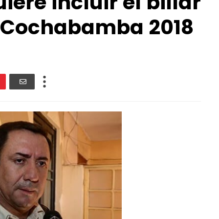
iere incluir el billar
en Cochabamba 2018