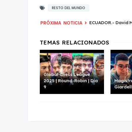
RESTO DEL MUNDO
ECUADOR.- David M
Global Chess League
2025 | Round-Robin | Día
Magistr
9
Giardell