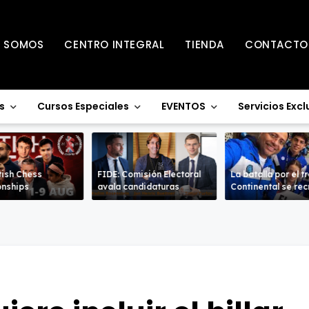
S SOMOS
CENTRO INTEGRAL
TIENDA
CONTACTO
s
Cursos Especiales
EVENTOS
Servicios Excl
tish Chess
FIDE: Comisión Electoral
La batalla por el t
nships
avala candidaturas
Continental se re
en la Sub-18 en a
ramas.