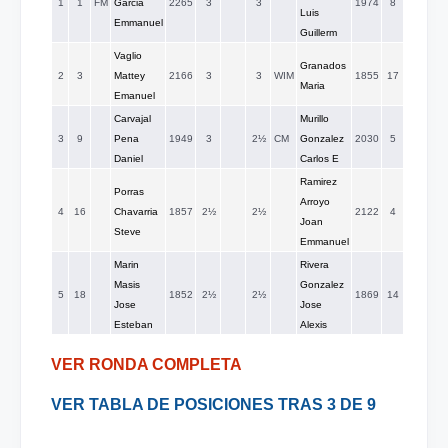
1
1
FM
Garcia
2265
3
3
1974
8
Luis
Emmanuel
Guillerm
Vaglio
Granados
2
3
Mattey
2166
3
3
WIM
1855
17
Maria
Emanuel
Carvajal
Murillo
3
9
Pena
1949
3
2½
CM
Gonzalez
2030
5
Daniel
Carlos E
Ramirez
Porras
Arroyo
4
16
Chavarria
1857
2½
2½
2122
4
Joan
Steve
Emmanuel
Marin
Rivera
Masis
Gonzalez
5
18
1852
2½
2½
1869
14
Jose
Jose
Esteban
Alexis
VER RONDA COMPLETA
VER TABLA DE POSICIONES TRAS 3 DE 9