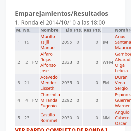
Emparejamientos/Resultados
1. Ronda el 2014/10/10 a las 18:00
M.
No.
Nombre
Elo
Pts.
Res
Pts.
Nombr
Murillo
Arias
1
19
Tsijli
2095
0
0
IM
Santana
Manuel
Maurici
Alfaro
Gambo
Rojas
Alvarad
2
2
FM
2333
0
0
WFM
Alfonso
Olga
Jose
Leticia
Acevedo
Duran
3
21
Mendez
2035
0
0
FM
Vega
Lisseth
Sergio
Chinchilla
Espinoz
4
4
FM
Miranda
2292
0
0
Guerre
Eugenio
Warner
Angulo
Castillo
5
23
2030
0
0
NM
Cubero
Rommel
Oscar
VER PAREO COMPLETO DE RONDA 1