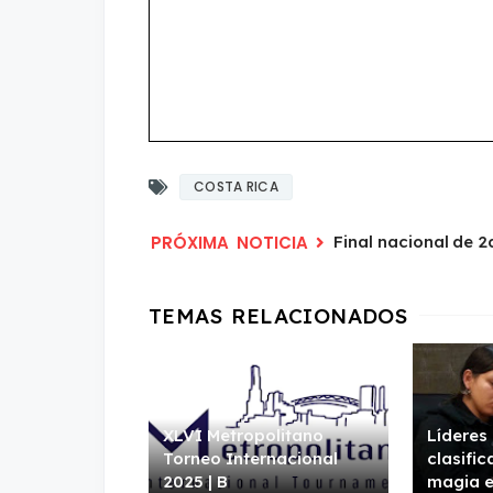
COSTA RICA
Final nacional de 2
XLVI Metropolitano
Líderes 
Torneo Internacional
clasific
2025 | B
magia 