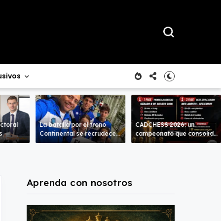
usivos
ctoral
La batalla por el trono
CADCHESS 2026: un
s
Continental se recrudece
campeonato que consolida
en la Sub-18 en ambas
una nueva tradición en el
ramas.
ajedrez costarricense
Aprenda con nosotros