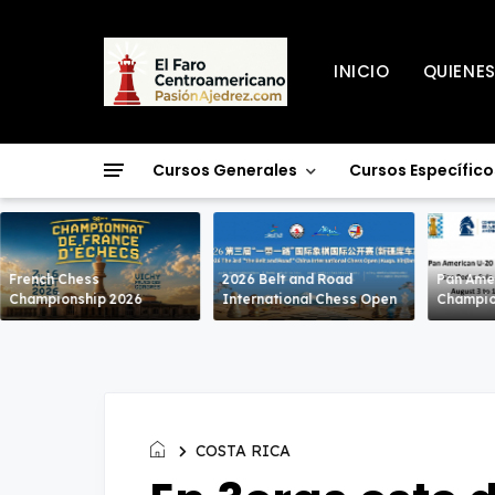
INICIO
QUIENE
Cursos Generales
Cursos Específico
French Chess
2026 Belt and Road
Pan Ame
Championship 2026
International Chess Open
Champio
COSTA RICA