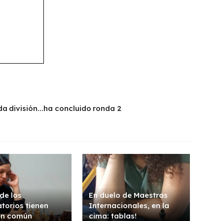
da división...ha concluido ronda 2
de los
En duelo de Maestras
atorios tienen
Internacionales, en la
en común
cima: tablas!