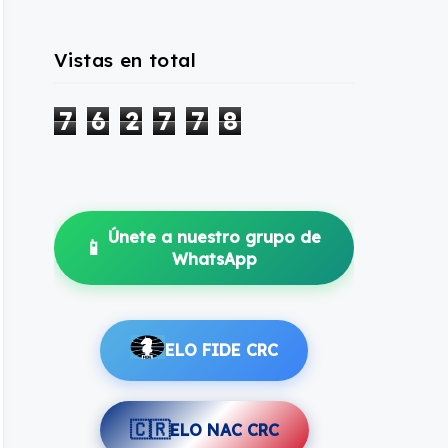
Vistas en total
7
6
2
7
7
8
Únete a nuestro grupo de
📱
WhatsApp
ELO FIDE CRC
🇨🇷
ELO NAC CRC