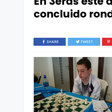
En 3eras este
concluido ron
SHARE
TWEET