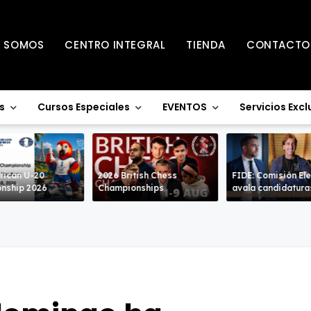
S SOMOS
CENTRO INTEGRAL
TIENDA
CONTACTO
s
Cursos Especiales
EVENTOS
Servicios Excl
rican U-20
2026 British Chess
FIDE: Comisión Ele
nship 2026
Championships
avala candidatura