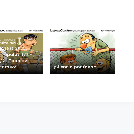
chess 2015,
: Topalov 1/2 -
/2, ¡Topalov
 torneo!
¡Silencio por favor!