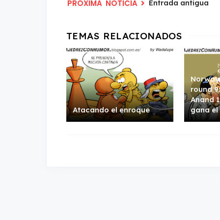
Entrada antigua
Norway 
round 9
Anand 1
Atacando el enroque
gana el