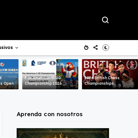
usivos
d
Pan American U-20
2026 British Chess
ss Open
Championship 2026
Championships
Aprenda con nosotros