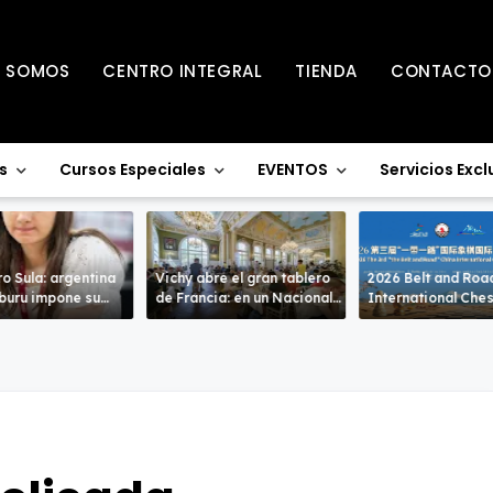
S SOMOS
CENTRO INTEGRAL
TIENDA
CONTACTO
s
Cursos Especiales
EVENTOS
Servicios Excl
o Sula: argentina
Vichy abre el gran tablero
2026 Belt and Roa
uru impone su
de Francia: en un Nacional
International Che
de alto nivel