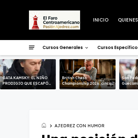
INICIO
QUIENE
Cursos Generales
Cursos Específico
GATA KAMSKY: EL NIÑO
British Chess
San Pedr
PRODIGIO QUE ESCAPÓ
Championship 2026: cinco
Guecamb
DOS VECES!
líderes entran en la recta
poderío.
decisiva de Warwick
AJEDREZ CON HUMOR