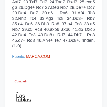
Axf7 23.Txf7 Td7 24.Txd7 Rxd7 25.exd5
g6 26.Dg4+ Rc7 27.De6 Rb7 28.De7+ Dc7
29.De4 Dd7 30.d6+ Ra6 31.Af4 Tc8
32.Rh2 Tc4 33.Ag3 Tc8 34.Dd3+ Rb7
35.c4 Dc6 36.Db3 Ra8 37.a4 Te8 38.a5
Rb7 39.c5 Rc8 40.axb6 axb6 41.d5 Dxc5
42.Da4 Te3 43.Da8+ Rd7 44.Db7+ Re8
45.d7+ Rd8 46.Ah4+ Te7 47.Dc8+, rinden.
(1-0).
Fuente:
MARCA.COM
Compartir
←
Las
tablas
en