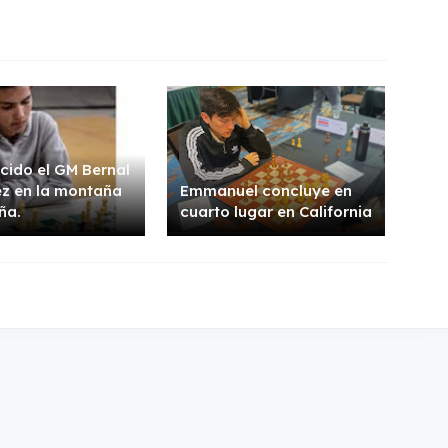
cido el GM Bernal
z en la montaña
Emmanuel concluye en
ña.
cuarto lugar en California