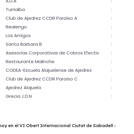
A.D.A
:
Turrialba
:
Club de Ajedrez CCDR Paraíso A
:
Realengo
:
Los Amigos
:
Santa Barbara B
:
Asesorías Corporativas de Cobros Efectiv
:
Restaurante Malinche
:
CODEA-Escuela Alajuelense de Ajedrez
:
Club de Ajedrez CCDR Paraíso C
:
Ajedrez Alajuela
:
Grecia J.D.N
:
hoy en el VI Obert Internacional Ciutat de Sabadell -