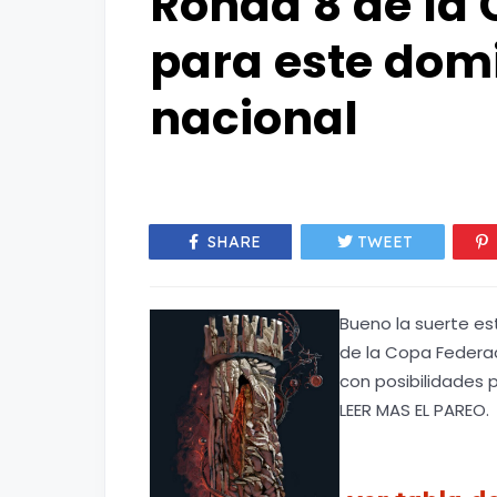
Ronda 8 de la
para este dom
nacional
SHARE
TWEET
Bueno la suerte es
de la Copa Federac
con posibilidades 
LEER MAS EL PAREO.