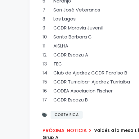
6
Naranjo
7
San José Veteranos
8
Los Lagos
9
CCDR Moravia Juvenil
10
Santa Barbara C
11
AISLHA
12
CCDR Escazu A
13
TEC
14
Club de Ajedrez CCDR Paraíso B
15
CCDR Turrialba- Ajedrez Turrialba
16
CODEA Asociacion Fischer
17
CCDR Escazu B
COSTA RICA
Valdés a la mesa 1 
Grup A