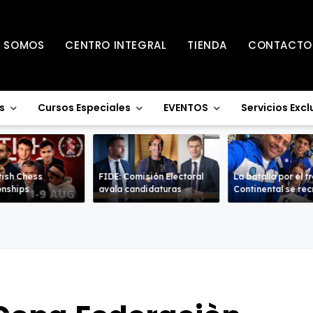
S SOMOS
CENTRO INTEGRAL
TIENDA
CONTACTO
s
Cursos Especiales
EVENTOS
Servicios Excl
tish Chess
FIDE: Comisión Electoral
La batalla por el t
nships
avala candidaturas
Continental se re
en la Sub-18 en a
ramas.