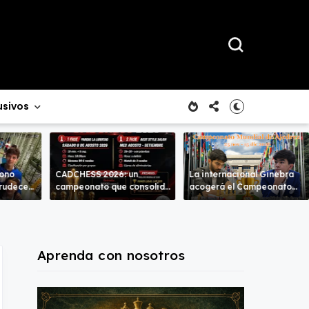
usivos
rono
CADCHESS 2026: un
La internacional Ginebra
crudece
campeonato que consolida
acogerá el Campeonato
mbas
una nueva tradición en el
del Mundo
ajedrez costarricense
Aprenda con nosotros