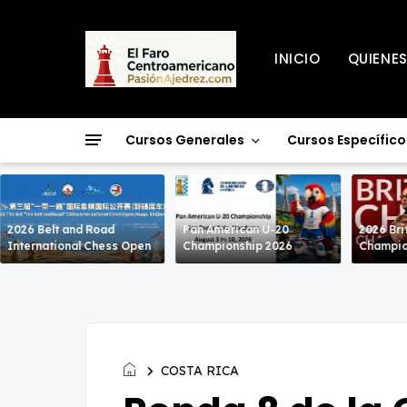
INICIO
QUIENE
Cursos Generales
Cursos Específico
2026 Belt and Road
Pan American U-20
2026 Bri
International Chess Open
Championship 2026
Champio
COSTA RICA