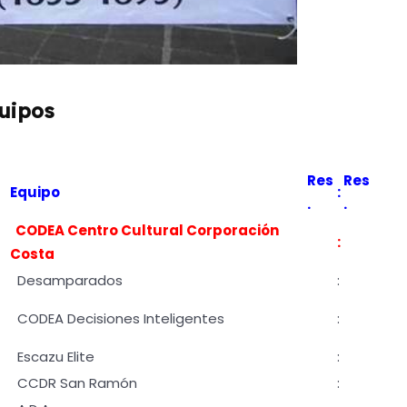
uipos
Res
Res
Equipo
:
.
.
CODEA Centro Cultural Corporación
:
Costa
Desamparados
:
CODEA Decisiones Inteligentes
:
Escazu Elite
:
CCDR San Ramón
: