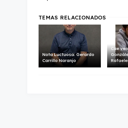
Cae ven
Nota Luctuosa: Gerardo
Gonzále
Carrillo Naranjo
Rafaele