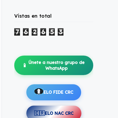
Vistas en total
7
6
2
6
5
3
Únete a nuestro grupo de
📱
WhatsApp
ELO FIDE CRC
🇨🇷
ELO NAC CRC