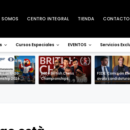
S SOMOS
CENTRO INTEGRAL
TIENDA
CONTACTO
s
Cursos Especiales
EVENTOS
Servicios Excl
rican U-20
2026 British Chess
FIDE: Comisión Ele
nship 2026
Championships
avala candidatura