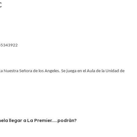
C
) 85343922
ica Nuestra Señora de los Angeles. Se juega en el Aula de la Unidad de
a llegar a La Premier.....podràn?