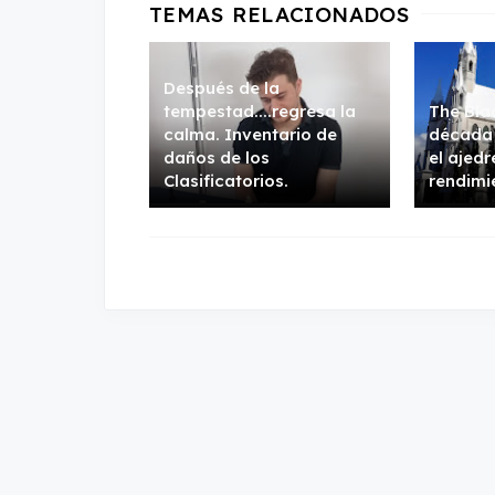
Después de la
tempestad....regresa la
The Bla
calma. Inventario de
década 
daños de los
el ajedr
Clasificatorios.
rendimi