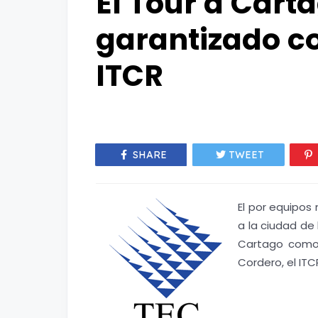
El Tour a Cart
garantizado co
ITCR
SHARE
TWEET
El por equipos 
a la ciudad de
Cartago como 
Cordero, el IT