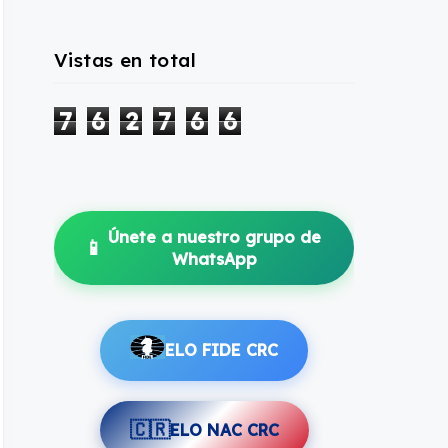
Vistas en total
7
6
2
7
6
6
Únete a nuestro grupo de
📱
WhatsApp
ELO FIDE CRC
🇨🇷
ELO NAC CRC