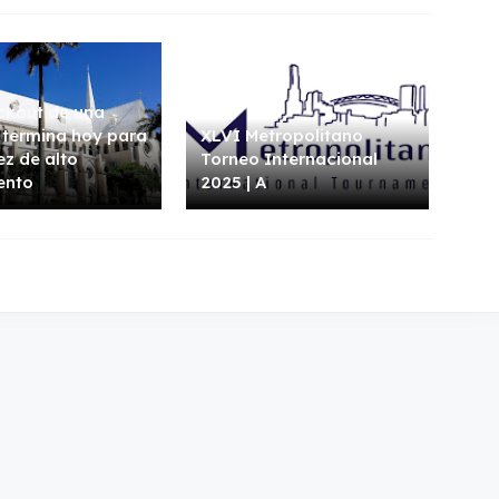
ckout de una
termina hoy para
XLVI Metropolitano
ez de alto
Torneo Internacional
ento
2025 | A