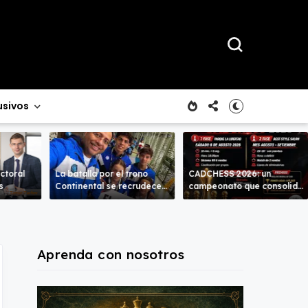
usivos
ctoral
La batalla por el trono
CADCHESS 2026: un
s
Continental se recrudece
campeonato que consolida
en la Sub-18 en ambas
una nueva tradición en el
ramas.
ajedrez costarricense
Aprenda con nosotros