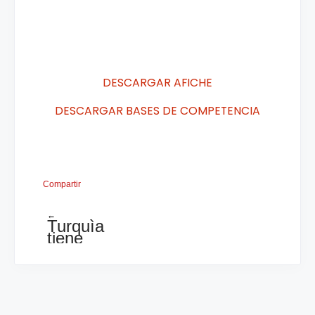
DESCARGAR AFICHE
DESCARGAR BASES DE COMPETENCIA
Compartir
←
Turquìa
tiene
al
soberano
del
reino
en
juvenil....concluye