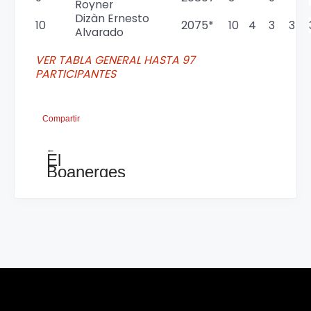
Royner
Dizàn Ernesto
10
2075
*
10
4
3
3
Alvarado
VER TABLA GENERAL HASTA 97
PARTICIPANTES
Compartir
←
El
Boanerges
no
fue
un
torneo
màs,
es
un
evento
para
reflexionar
sobre