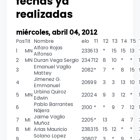
fechas ya
realizadas
miércoles, abril 04, 2012
Pos
Tit
Nombre
elo
T1
T2
T3
T4
T5
Alfaro Rojas
1
MN
2336
13
*
15
15
13
Alfonso
2
MN
Duran Vega Sergio
2347
12
8
10
*
*
Emanuel Vaglio
3
2082
*
7
*
8
15
Mattey
Jimenez G.
4
2069
9
3
3
13
10
Emmanuel
Urbina Quiroz
5
MN
2202
4
9
3
12
*
Edwin
Pablo Barrantes
6
2100
*
*
9
7
12
Nàjera
Jaime Vaglio
7
MI
2205
*
13
4
7
Muñoz
8
MI
Arias Mauricio
2383
15
15
12
*
*
Solano Lopez
9
2080
7
3
*
9
*