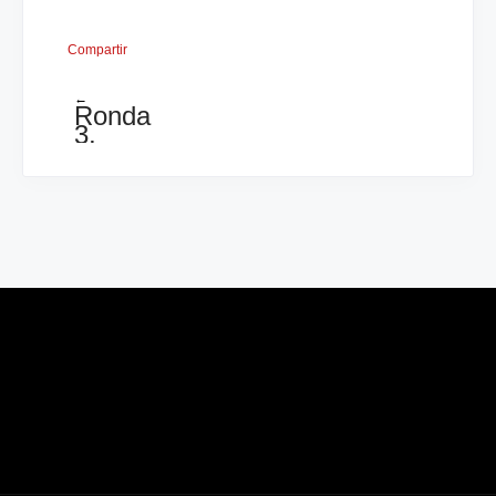
Compartir
←
Ronda
3,
Centroamericano
2011,
Honduras
0 -
4
Panama