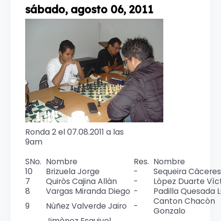
sábado, agosto 06, 2011
Ronda 2 el 07.08.2011 a las
9am
SNo.
Nombre
Res.
Nombre
10
Brizuela Jorge
-
Sequeira Càceres 
7
Quiròs Cajina Allàn
-
Lòpez Duarte Vìc
8
Vargas Miranda Diego
-
Padilla Quesada L
Canton Chacòn
9
Nùñez Valverde Jairo
-
Gonzalo
Jimènez Esquivel