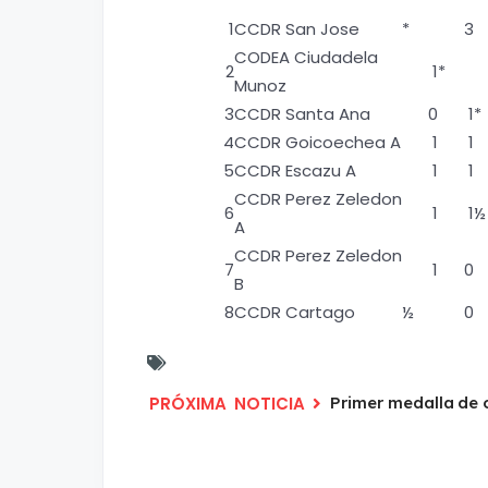
1
CCDR San Jose
*
3
CODEA Ciudadela
2
1
*
Munoz
3
CCDR Santa Ana
0
1
*
4
CCDR Goicoechea A
1
1
5
CCDR Escazu A
1
1
CCDR Perez Zeledon
6
1
1
½
A
CCDR Perez Zeledon
7
1
0
B
8
CCDR Cartago
½
0
Primer medalla de 