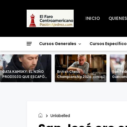
INICIO
QUIENE
Cursos Generales
Cursos Específico
GATA KAMSKY: EL NIÑO
British Chess
San Pedr
PRODIGIO QUE ESCAPÓ
Championship 2026: cinco
Guecamb
DOS VECES!
líderes entran en la recta
poderío.
decisiva de Warwick
Unlabelled