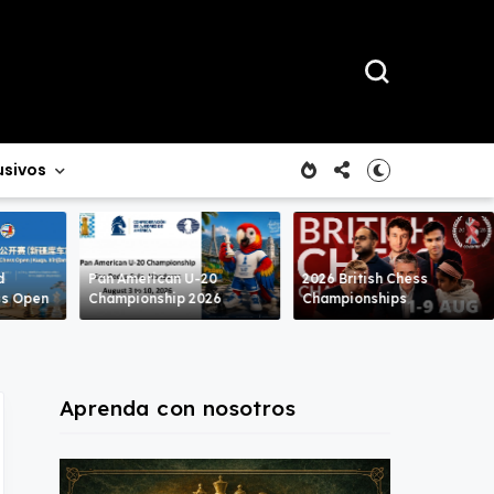
usivos
d
Pan American U-20
2026 British Chess
ss Open
Championship 2026
Championships
Aprenda con nosotros