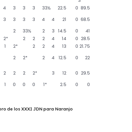
3
4
3
3
3
3
3½
22.5
0
89.5
3
3
3
3
4
4
21
0
68.5
2
3
3½
2
3
14.5
0
41
2
*
2
2
2
4
14
0
28.5
1
2
*
2
2
4
13
0
21.75
2
2
*
2
4
12.5
0
22
2
2
2
2
*
3
12
0
29.5
1
0
0
0
1
*
2.5
0
0
oro de los XXXI JDN para Naranjo