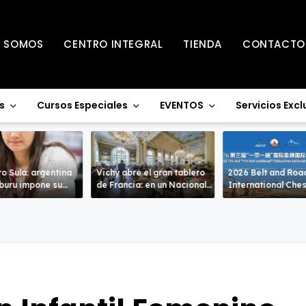
S SOMOS
CENTRO INTEGRAL
TIENDA
CONTACTO
s
Cursos Especiales
EVENTOS
Servicios Excl
o Sula: argentina
Vichy abre el gran tablero
2026 Belt and Roa
uru impone su
de Francia: en un Nacional
International Che
de alto nivel