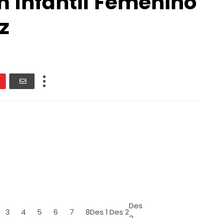
n Infantil Femenino
z
Des
3
4
5
6
7
8
Des 1
Des 2