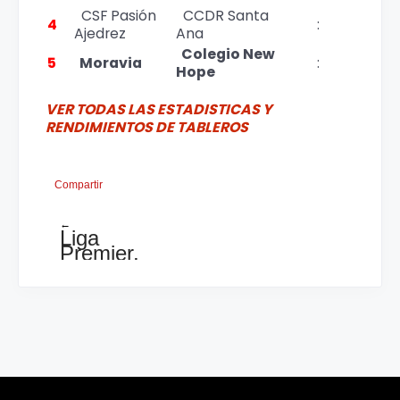
CSF Pasión
CCDR Santa
4
:
Ajedrez
Ana
Colegio New
5
Moravia
:
Hope
VER TODAS LAS ESTADISTICAS Y
RENDIMIENTOS DE TABLEROS
Compartir
←
Liga
Premier,
tabla
cruzada
de
posiciones
tras
3
jornadas:
inesperado
huesped