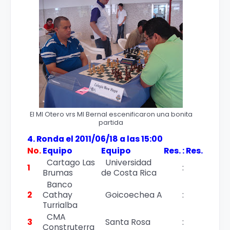
El MI Otero vrs MI Bernal escenificaron una bonita
partida
4. Ronda el 2011/06/18 a las 15:00
No.
Equipo
Equipo
Res.
:
Res.
Cartago Las
Universidad
1
:
Brumas
de Costa Rica
Banco
2
Cathay
Goicoechea A
:
Turrialba
CMA
3
Santa Rosa
:
Construterra