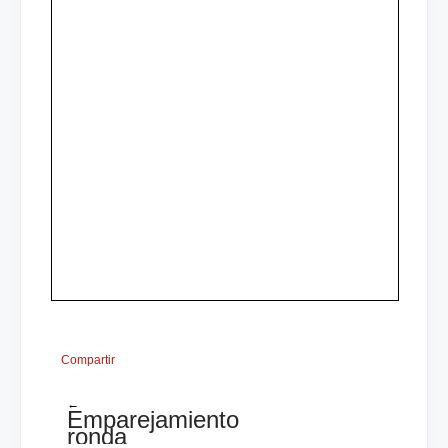
Compartir
←
Emparejamiento
ronda