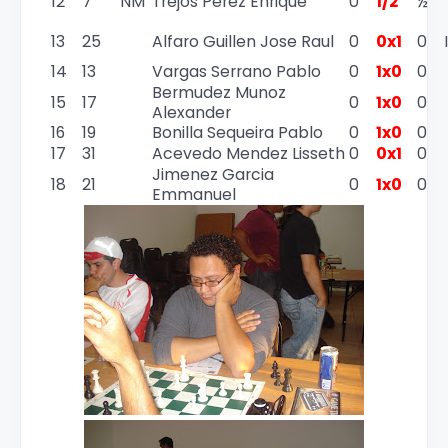
12
7
NM
Trejos Perez Enrique
0
1/2
½
13
25
Alfaro Guillen Jose Raul
0
0x1
0
14
13
Vargas Serrano Pablo
0
1x0
0
Bermudez Munoz
15
17
0
1x0
0
Alexander
16
19
Bonilla Sequeira Pablo
0
1x0
0
17
31
Acevedo Mendez Lisseth
0
0x1
0
Jimenez Garcia
18
21
0
1x0
0
Emmanuel