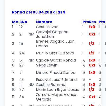
Ronda 2 el 03.04.2011 a las 9
Me.
SNo.
Nombre
Pts
Res.
Pts
1
12
Castillo Ivan
1
1x0
1
Carvajal Gorgona
2
2
NM
1
0x1
1
Jonathan
Brenes Salgado Juan
3
15
1
1/2
1
Carlos
4
24
Murillo Ortiz Gustavo
1
1/2
1
5
5
NM
Ugalde Garcia Ronald
½
1x0
1
6
27
Vega Edwin
½
0x1
½
7
9
Minero Pineda Carlos
½
1x0
½
8
23
Esquivel Jose Edmond
½
-
½
9
11
NM
Castillo Rommel
½
1x0
½
10
37
Marin Leon Bryan Jesus
½
1/2
½
Zamora Mejias Alonso
11
34
½
0x1
½
Gerardo