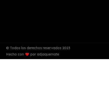
!!!
© Todos los derechos reservados 2023
Hecho con
por adjaquemate