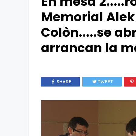
En mesa 2.....r
Memorial Alek
Colòn.....se ab
arrancan la ma
SHARE
TWEET