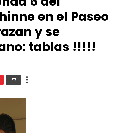
onda 6 del
hinne en el Paseo
razan y se
no: tablas !!!!!