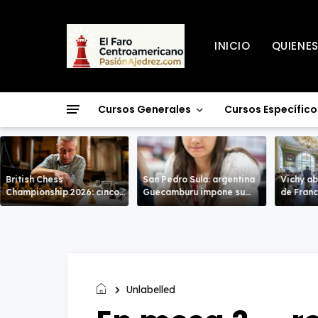
INICIO
QUIENE
Cursos Generales
Cursos Específico
British Chess
San Pedro Sula: argentina
Vichy ab
Championship 2026: cinco
Guecamburu impone su
de Francia: en un N
líderes entran en la recta
poderío.
de alto n
decisiva de Warwick
Unlabelled