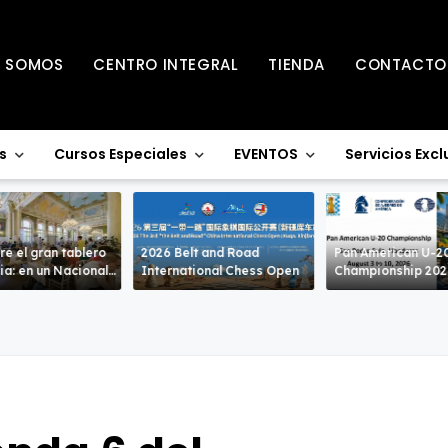
S SOMOS
CENTRO INTEGRAL
TIENDA
CONTACTO
s
Cursos Especiales
EVENTOS
Servicios Excl
re el gran tablero
2026 Belt and Road
Pan American U-2
acional
International Chess Open
Championship 20
ivel