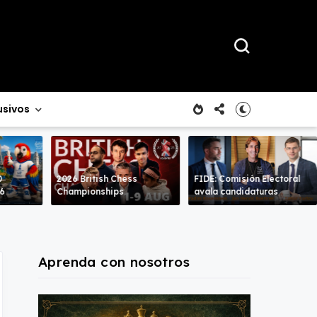
usivos
0
2026 British Chess
FIDE: Comisión Electoral
26
Championships
avala candidaturas
Aprenda con nosotros