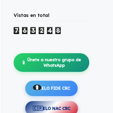
Vistas en total
7
6
3
2
4
8
Únete a nuestro grupo de
📱
WhatsApp
ELO FIDE CRC
🇨🇷
ELO NAC CRC