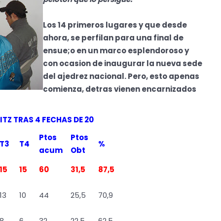
Los 14 primeros lugares y que desde
ahora, se perfilan para una final de
ensue;o en un marco esplendoroso y
con ocasion de inaugurar la nueva sede
del ajedrez nacional. Pero, esto apenas
comienza, detras vienen encarnizados
ITZ TRAS 4 FECHAS DE 20
Ptos
Ptos
T3
T4
%
acum
Obt
15
15
60
31,5
87,5
13
10
44
25,5
70,9
8
6
32
22,5
62,5