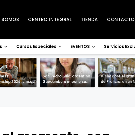
S SOMOS
CENTRO INTEGRAL
TIENDA
CONTACTO
s
Cursos Especiales
EVENTOS
Servicios Excl
Chess
San Pedro Sula: argentina
Vichy abre el gran
nship 2026: cinco
Guecamburu impone su
de Francia: en un Nacional
entran en la recta
poderío.
de alto nivel
a de Warwick