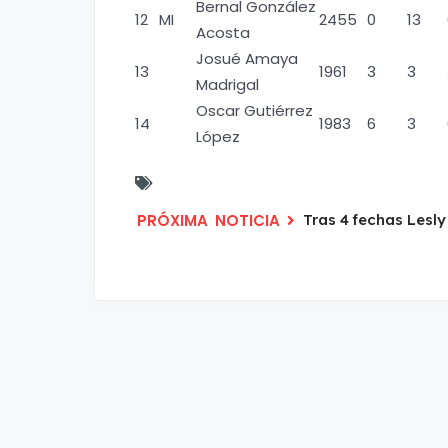
Bernal González
12
MI
2455
0
13
Acosta
Josué Amaya
13
1961
3
3
Madrigal
Oscar Gutiérrez
14
1983
6
3
López
Tras 4 fechas Lesly