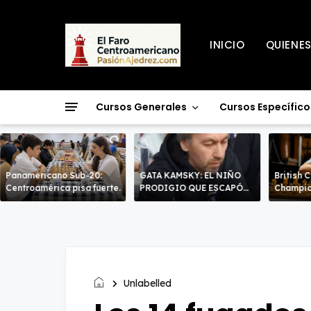
INICIO
QUIENE
Cursos Generales
Cursos Específico
Panamericano Sub-20:
GATA KAMSKY: EL NIÑO
British 
Centroamérica pisa fuerte.
PRODIGIO QUE ESCAPÓ
Champio
DOS VECES!
líderes 
decisiv
Unlabelled