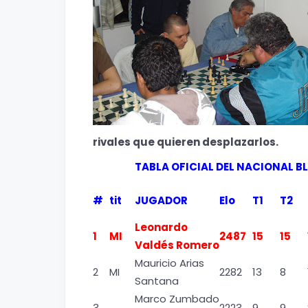
rivales que quieren desplazarlos.
TABLA OFICIAL DEL NACIONAL BL
#
tit
JUGADOR
Elo
T1
T2
Leonardo
1
MI
2487
15
15
Valdés Romero
Mauricio Arias
2
MI
2282
13
8
Santana
Marco Zumbado
3
2223
9
9