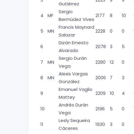
Gutiérrez
Sergio
4
MF
2177
8
10
Bermúdez Vives
Francis Maynard
5
MN
2228
0
0
Salazar
Dizán Ernesto
6
2078
3
5
Alvarado
Sergio Durán
7
MN
2280
12
0
Vega
Alexis Vargas
8
MN
2006
7
3
González
Emanuel Vaglio
9
2209
10
4
Mattey
Andrés Durán
10
2196
5
0
Vega
Lesly Sequeira
11
1930
3
0
Cáceres