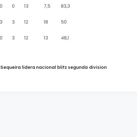
0
0
13
7,5
83,3
3
3
12
18
50
0
3
12
13
48,1
 Sequeira lidera nacional blitz segunda division