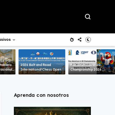
usivos
 tablero
2026 Belt and Road
Pan American U-20
International Chess Open
Championship 2026
Aprenda con nosotros