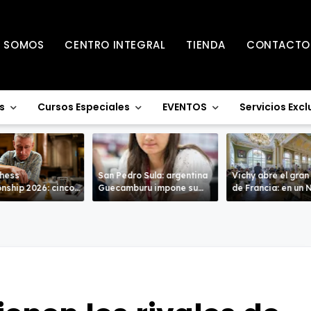
S SOMOS
CENTRO INTEGRAL
TIENDA
CONTACTO
s
Cursos Especiales
EVENTOS
Servicios Excl
Chess
San Pedro Sula: argentina
Vichy abre el gran
nship 2026: cinco
Guecamburu impone su
de Francia: en un Nacional
entran en la recta
poderío.
de alto nivel
a de Warwick