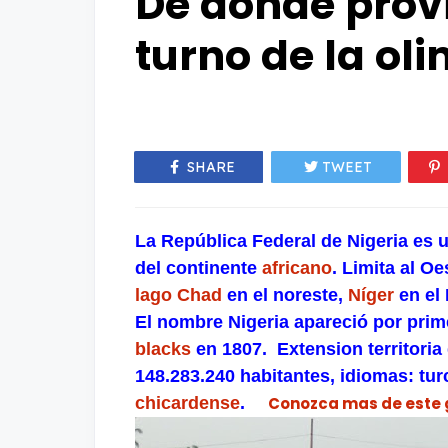
De donde provi
turno de la ol
SHARE
TWEET
La República Federal de Nigeria es 
del continente
africano
. Limita al O
lago Chad
en el noreste,
Níger
en el 
El nombre Nigeria apareció por prim
blacks
en 1807. Extension territoria 
148.283.240 habitantes, idiomas: tur
chicardense
.
Conozca mas de este g