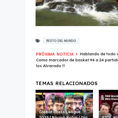
RESTO DEL MUNDO
Hablando de todo u
Como marcador de basket 94 a 24 partido
los Alvarado !!!
Global Chess League
2025 | Round-Robin | Día
FIDE Wo