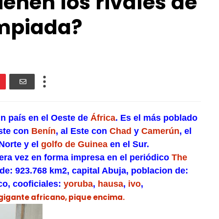
enen los rivales de
impiada?
un país en el Oeste de
África
. Es el más poblado
este con
Benín
, al Este con
Chad
y
Camerún
, el
Norte y el
golfo de Guinea
en el Sur.
era vez en forma impresa en el periódico
The
de: 923.768 km2, capital Abuja, poblacion de:
co, cooficiales:
yoruba
,
hausa
,
ivo
,
igante africano, pique encima.