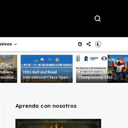
usivos
 tablero
2026 Belt and Road
Pan American U-20
International Chess Open
Championship 2026
Aprenda con nosotros