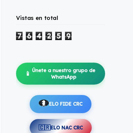
Vistas en total
7
6
4
2
5
9
Únete a nuestro grupo de
📱
WhatsApp
ELO FIDE CRC
🇨🇷
ELO NAC CRC