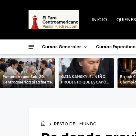
INICIO
QUIENE
Cursos Generales
Cursos Específico
Panamericano Sub-20:
GATA KAMSKY: EL NIÑO
British 
Centroamérica pisa fuerte.
PRODIGIO QUE ESCAPÓ
Champio
DOS VECES!
líderes 
decisiv
RESTO DEL MUNDO