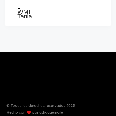
←
WMI
Tania
Hernández
1 -
0
Andrés
Durán
© Todos los derechos reservados 2023
Hecho con
por adjaquemate