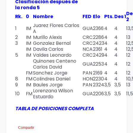
Clasificación después de
la ronda 5
De
Rk.
0
Nombre
FED
Elo
Pts.
Des 1
2
Juarez Flores Carlos
1
IM
GUA
2366
4
4
13,
A
2
IM
Murillo Alexis
CRC
2286
4
4
13
3
IM
Gonzalez Bernal
CRC
2423
4
4
12,
IM
Davila Carlos
NCA
2361
4
4
12,
5
IM
Valdes Leonardo
CRC
2429
4
4
12
Quinones Centeno
GUA
2253
4
4
12
Carlos David
FM
Sanchez Jorge
PAN
2169
4
4
12
8
FM
Colindres Daniel
HON
2230
4
4
10,
9
IM
Baules Jorge
PAN
2324
3,5
3,5
13
Lorenzana Wilson
10
FM
GUA
2206
3,5
3,5
11,5
Estuardo
TABLA DE POSICIONES COMPLETA
Compartir