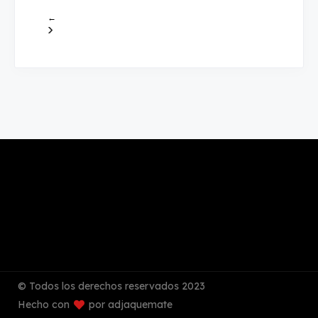
←
›
© Todos los derechos reservados 2023
Hecho con
por adjaquemate