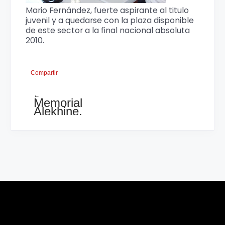
Mario Fernández, fuerte aspirante al titulo
juvenil y a quedarse con la plaza disponible
de este sector a la final nacional absoluta
2010.
Compartir
←
Memorial
Alekhine,
tabla
de
posiciones
tras
5
fechas.
Ronda
6
el
sábado
9am