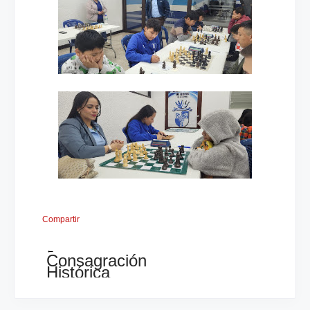
Compartir
←
Consagración
Histórica
sobre
los
64