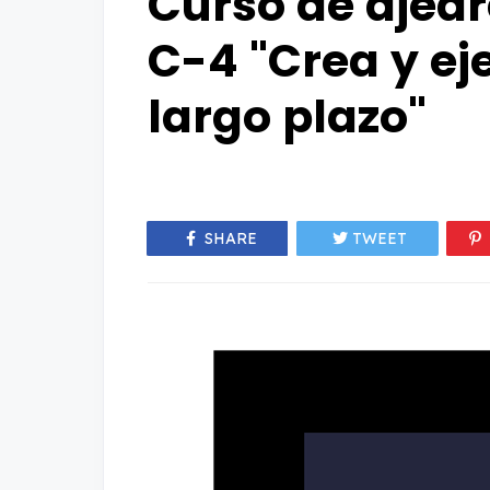
Curso de ajed
C-4 "Crea y ej
largo plazo"
SHARE
TWEET