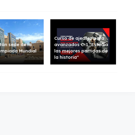
Curso de ajedrez para
tán sede de la
avanzados C-1 "Estudia
impiada Mundial
las mejores partidas de
la historia"