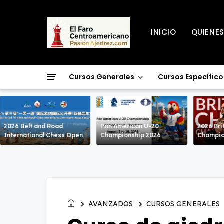
INICIO
QUIENE
Cursos Generales
Cursos Específico
2026 Belt and Road
Pan American U-20
2026 Bri
International Chess Open
Championship 2026
Champio
AVANZADOS
CURSOS GENERALES