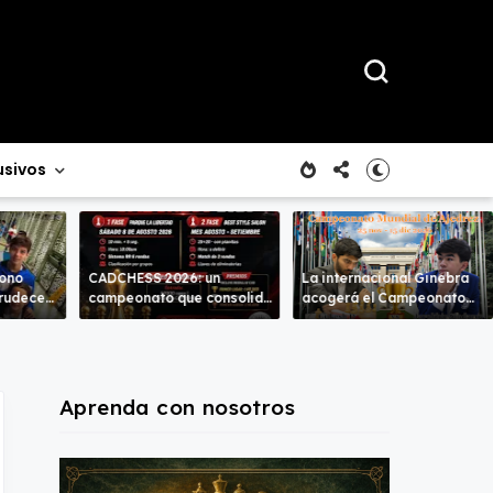
usivos
rono
CADCHESS 2026: un
La internacional Ginebra
crudece
campeonato que consolida
acogerá el Campeonato
mbas
una nueva tradición en el
del Mundo
ajedrez costarricense
Aprenda con nosotros