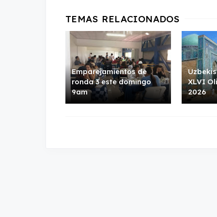
Emparejamientos de
Uzbekis
ronda 3 este domingo
XLVI Ol
9am
2026