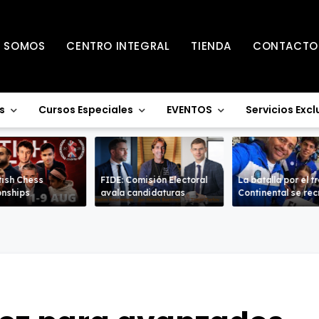
S SOMOS
CENTRO INTEGRAL
TIENDA
CONTACTO
s
Cursos Especiales
EVENTOS
Servicios Excl
tish Chess
FIDE: Comisión Electoral
La batalla por el t
nships
avala candidaturas
Continental se re
en la Sub-18 en a
ramas.