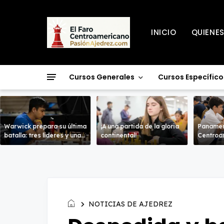
INICIO
QUIENE
Cursos Generales
Cursos Específico
Warwick prepara su última
¡A una partida de la gloria
Panamer
batalla: tres líderes y una
continental!
Centroam
corona británica en juego.
NOTICIAS DE AJEDREZ