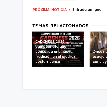
Entrada antigua
CADCHESS 2026: un
campeonato que
consolida una nueva
Once no
tradición en el ajedrez
espejo 
costarricense
concluy