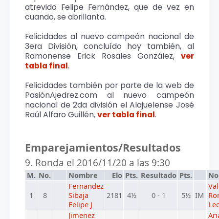
atrevido Felipe Fernández, que de vez en
cuando, se abrillanta.
Felicidades al nuevo campeón nacional de
3era División, concluído hoy también, al
Ramonense Erick Rosales González,
ver
tabla final
.
Felicidades también por parte de la web de
PasiónAjedrez.com al nuevo campeón
nacional de 2da división el Alajuelense José
Raúl Alfaro Guillén,
ver tabla final
.
Emparejamientos/Resultados
9. Ronda el 2016/11/20 a las 9:30
M.
No.
Nombre
Elo
Pts.
Resultado
Pts.
No
Fernandez
Va
1
8
Sibaja
2181
4½
0 - 1
5½
IM
Ro
Felipe J
Le
Jimenez
Ari