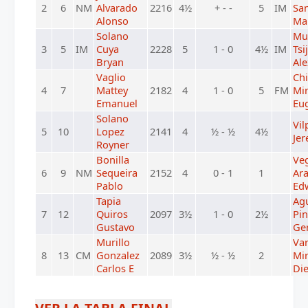
2
6
NM
Alvarado
2216
4½
+ - -
5
IM
Sa
Alonso
Ma
Solano
Mur
3
5
IM
Cuya
2228
5
1 - 0
4½
IM
Tsij
Bryan
Ale
Vaglio
Chi
4
7
Mattey
2182
4
1 - 0
5
FM
Mi
Emanuel
Eu
Solano
Vi
5
10
Lopez
2141
4
½ - ½
4½
Je
Royner
Bonilla
Ve
6
9
NM
Sequeira
2152
4
0 - 1
1
Ar
Pablo
Ed
Tapia
Agu
7
12
Quiros
2097
3½
1 - 0
2½
Pin
Gustavo
Ge
Murillo
Va
8
13
CM
Gonzalez
2089
3½
½ - ½
2
Mi
Carlos E
Di