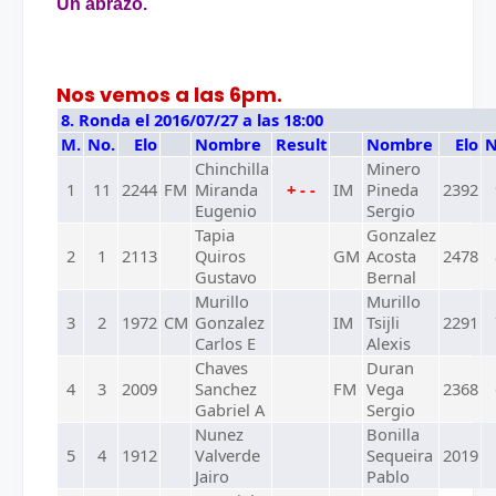
Un abrazo.
Nos vemos a las 6pm.
8. Ronda el 2016/07/27 a las 18:00
M.
No.
Elo
Nombre
Result
Nombre
Elo
N
Chinchilla
Minero
1
11
2244
FM
Miranda
+ - -
IM
Pineda
2392
Eugenio
Sergio
Tapia
Gonzalez
2
1
2113
Quiros
GM
Acosta
2478
Gustavo
Bernal
Murillo
Murillo
3
2
1972
CM
Gonzalez
IM
Tsijli
2291
Carlos E
Alexis
Chaves
Duran
4
3
2009
Sanchez
FM
Vega
2368
Gabriel A
Sergio
Nunez
Bonilla
5
4
1912
Valverde
Sequeira
2019
Jairo
Pablo