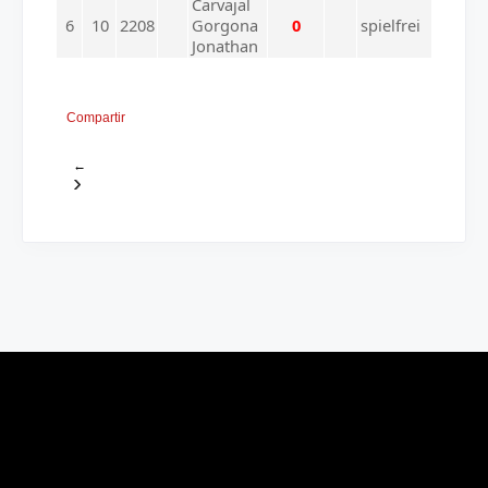
Carvajal
6
10
2208
Gorgona
0
spielfrei
Jonathan
Compartir
←
›