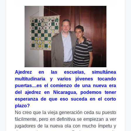
Ajedrez en las escuelas, simultánea
multitudinaria y varios jóvenes tocando
puertas....es el comienzo de una nueva era
del ajedrez en Nicaragua, podemos tener
esperanza de que eso suceda en el corto
plazo?
No creo que la vieja generación ceda su puesto
fácilmente, pero en definitiva se empiezan a ver
jugadores de la nueva ola con mucho ímpetu y