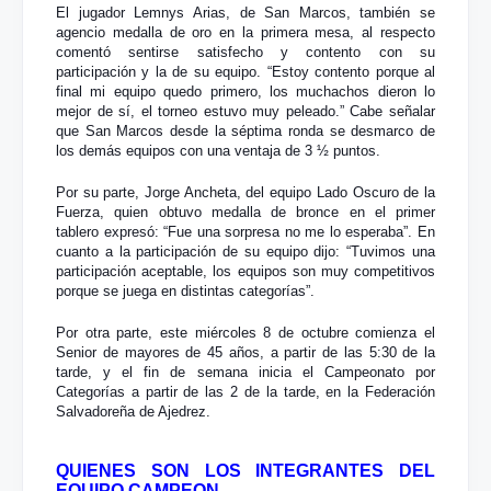
El jugador Lemnys Arias, de San Marcos, también se
agencio medalla de oro en la primera mesa, al respecto
comentó sentirse satisfecho y contento con su
participación y la de su equipo. “Estoy contento porque al
final mi equipo quedo primero, los muchachos dieron lo
mejor de sí, el torneo estuvo muy peleado.” Cabe señalar
que San Marcos desde la séptima ronda se desmarco de
los demás equipos con una ventaja de 3 ½ puntos.
Por su parte, Jorge Ancheta, del equipo Lado Oscuro de la
Fuerza, quien obtuvo medalla de bronce en el primer
tablero expresó: “Fue una sorpresa no me lo esperaba”. En
cuanto a la participación de su equipo dijo: “Tuvimos una
participación aceptable, los equipos son muy competitivos
porque se juega en distintas categorías”.
Por otra parte, este miércoles 8 de octubre comienza el
Senior de mayores de 45 años, a partir de las 5:30 de la
tarde, y el fin de semana inicia el Campeonato por
Categorías a partir de las 2 de la tarde, en la Federación
Salvadoreña de Ajedrez.
QUIENES SON LOS INTEGRANTES DEL
EQUIPO CAMPEON