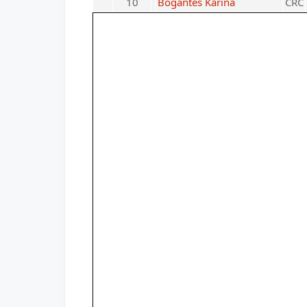
10
Bogantes Karina
CRC