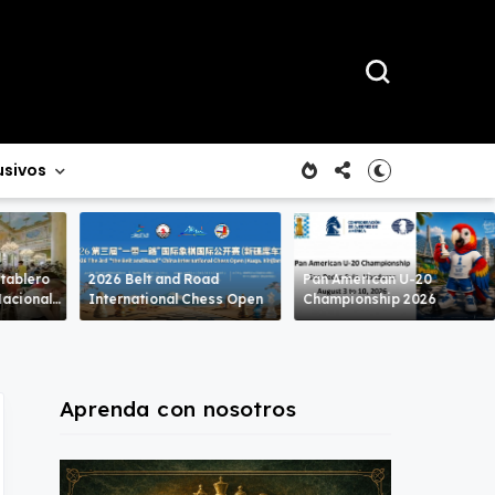
usivos
 tablero
2026 Belt and Road
Pan American U-20
International Chess Open
Championship 2026
Aprenda con nosotros