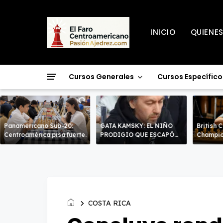
INICIO
QUIENE
Cursos Generales
Cursos Específico
Panamericano Sub-20:
GATA KAMSKY: EL NIÑO
British 
Centroamérica pisa fuerte.
PRODIGIO QUE ESCAPÓ
Champio
DOS VECES!
líderes 
decisiv
COSTA RICA