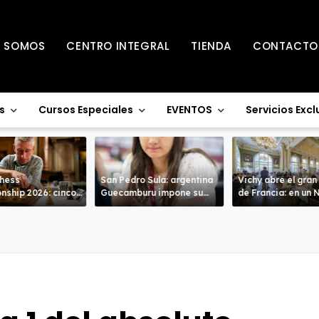
S SOMOS
CENTRO INTEGRAL
TIENDA
CONTACTO
s
Cursos Especiales
EVENTOS
Servicios Excl
Chess
San Pedro Sula: argentina
Vichy abre el gran
nship 2026: cinco
Guecamburu impone su
de Francia: en un Nacional
entran en la recta
poderío.
de alto nivel
a de Warwick