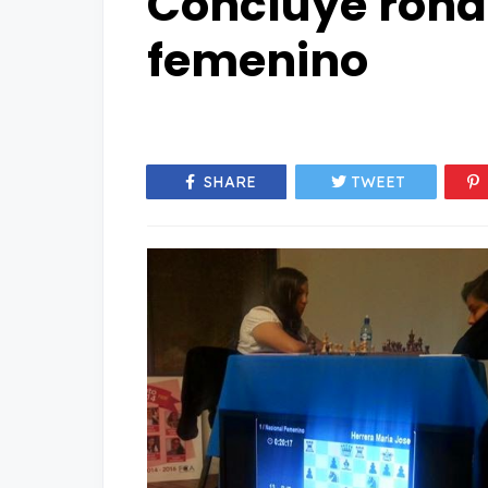
Concluye ronda
femenino
SHARE
TWEET