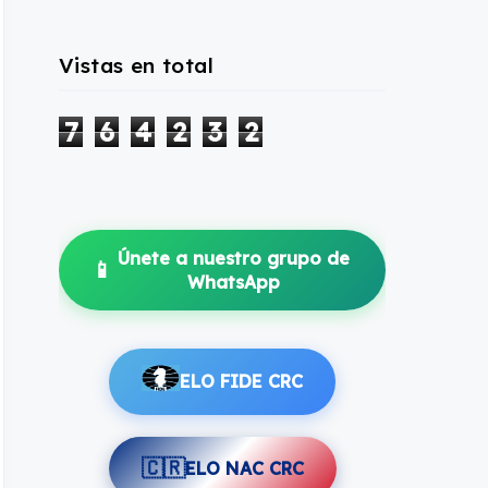
Vistas en total
7
6
4
2
3
2
Únete a nuestro grupo de
📱
WhatsApp
ELO FIDE CRC
🇨🇷
ELO NAC CRC