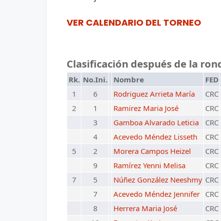
VER CALENDARIO DEL TORNEO
Clasificación después de la ron
Rk.
No.Ini.
Nombre
FED
1
6
Rodriguez Arrieta María
CRC
2
1
Ramirez Maria José
CRC
3
Gamboa Alvarado Leticia
CRC
4
Acevedo Méndez Lisseth
CRC
5
2
Morera Campos Heizel
CRC
9
Ramírez Yenni Melisa
CRC
7
5
Núñez González Neeshmy
CRC
7
Acevedo Méndez Jennifer
CRC
8
Herrera Maria José
CRC