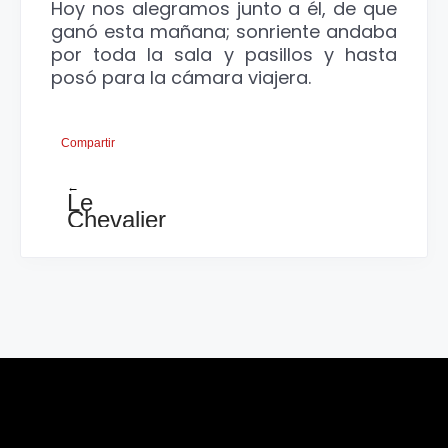
Hoy nos alegramos junto a él, de que
ganó esta mañana; sonriente andaba
por toda la sala y pasillos y hasta
posó para la cámara viajera.
Compartir
←
Le
Chevalier
Vilpoux
se
impone
a
Montenegro
en
ronda
2