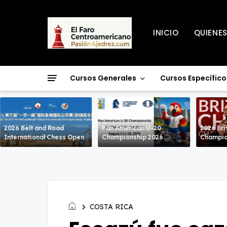
INICIO
QUIENE
Cursos Generales
Cursos Específico
2026 Belt and Road
Pan American U-20
2026 Bri
International Chess Open
Championship 2026
Champio
COSTA RICA