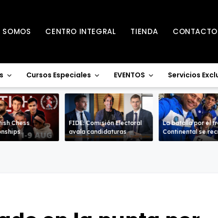
S SOMOS
CENTRO INTEGRAL
TIENDA
CONTACTO
s
Cursos Especiales
EVENTOS
Servicios Excl
tish Chess
FIDE: Comisión Electoral
La batalla por el t
nships
avala candidaturas
Continental se re
en la Sub-18 en a
ramas.