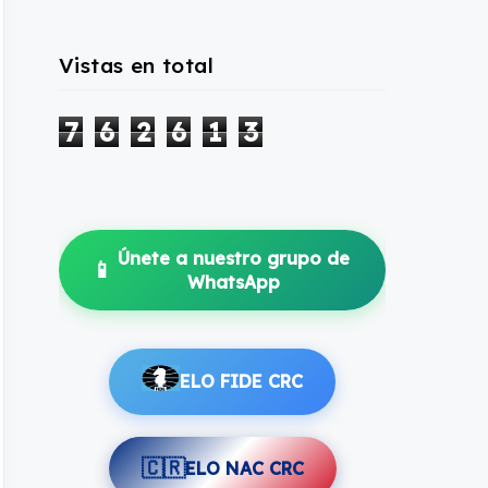
Vistas en total
7
6
2
6
1
3
Únete a nuestro grupo de
📱
WhatsApp
ELO FIDE CRC
🇨🇷
ELO NAC CRC