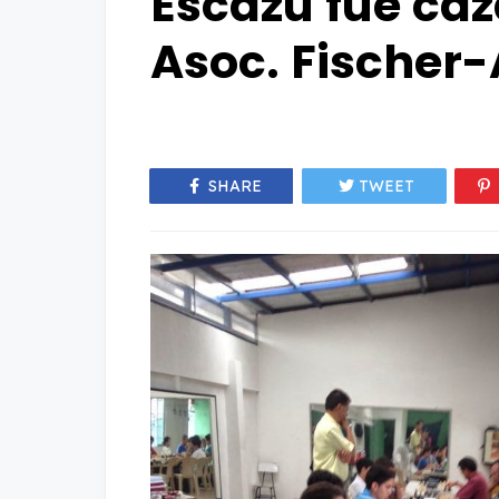
Escazú fue caz
Asoc. Fischer-
SHARE
TWEET