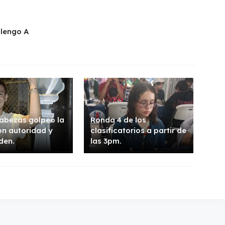
alengo A
abezas golpeó la
Ronda 4 de los
n autoridad y
clasificatorios a partir de
den.
las 3pm.