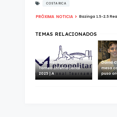
COSTA RICA
Bazinga 1.5-2.5 Re
XLVI Metropolitano
David C
Torneo Internacional
mesa co
2025 | A
puso or