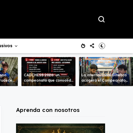
usivos
rono
CADCHESS 2026: un
La internacional Ginebra
crudece
campeonato que consolida
acogerá el Campeonato
mbas
una nueva tradición en el
del Mundo
ajedrez costarricense
Aprenda con nosotros